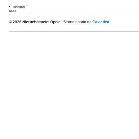
string(0) ""
aaaa
© 2026
Nieruchomości Opole
| Strona oparta na
Galactica