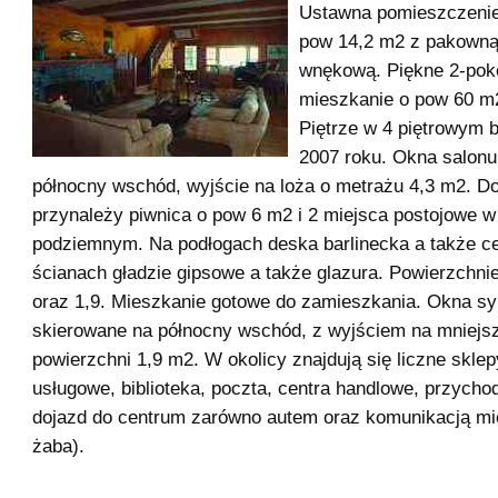
Ustawna pomieszczenie
pow 14,2 m2 z pakowną
wnękową. Piękne 2-pok
mieszkanie o pow 60 m2
Piętrze w 4 piętrowym b
2007 roku. Okna salonu
północny wschód, wyjście na loża o metrażu 4,3 m2. D
przynależy piwnica o pow 6 m2 i 2 miejsca postojowe w
podziemnym. Na podłogach deska barlinecka a także c
ścianach gładzie gipsowe a także glazura. Powierzchni
oraz 1,9. Mieszkanie gotowe do zamieszkania. Okna syp
skierowane na północny wschód, z wyjściem na mniejsz
powierzchni 1,9 m2. W okolicy znajdują się liczne sklep
usługowe, biblioteka, poczta, centra handlowe, przych
dojazd do centrum zarówno autem oraz komunikacją mi
żaba).