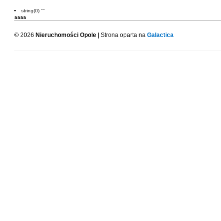
string(0) ""
aaaa
© 2026
Nieruchomości Opole
| Strona oparta na
Galactica