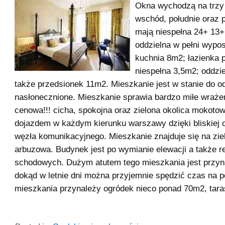
Okna wychodzą na trzy 
wschód, południe oraz 
mają niespełna 24+ 13+
oddzielna w pełni wypo
kuchnia 8m2; łazienka 
niespełna 3,5m2; oddzi
także przedsionek 11m2. Mieszkanie jest w stanie do o
nasłonecznione. Mieszkanie sprawia bardzo miłe wraże
cenowa!!! cicha, spokojna oraz zielona okolica mokot
dojazdem w każdym kierunku warszawy dzięki bliskiej o
węzła komunikacyjnego. Mieszkanie znajduje się na zie
arbuzowa. Budynek jest po wymianie elewacji a także r
schodowych. Dużym atutem tego mieszkania jest przyn
dokąd w letnie dni można przyjemnie spędzić czas na p
mieszkania przynależy ogródek nieco ponad 70m2, tara