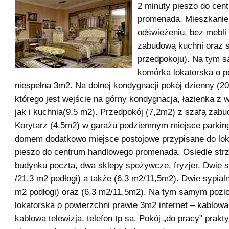
2 minuty pieszo do cen
promenada. Mieszkanie
odświeżeniu, bez mebli
zabudową kuchni oraz 
przedpokoju). Na tym 
komórka lokatorska o p
niespełna 3m2. Na dolnej kondygnacji pokój dzienny (20
którego jest wejście na górny kondygnacja, łazienka z 
jak i kuchnia(9,5 m2). Przedpokój (7,2m2) z szafą zab
Korytarz (4,5m2) w garażu podziemnym miejsce parkin
domem dodatkowo miejsce postojowe przypisane do lok
pieszo do centrum handlowego promenada. Osiedle str
budynku poczta, dwa sklepy spożywcze, fryzjer. Dwie s
/21,3 m2 podłogi) a także (6,3 m2/11,5m2). Dwie sypialn
m2 podłogi) oraz (6,3 m2/11,5m2). Na tym samym poz
lokatorska o powierzchni prawie 3m2 internet – kablowa
kablowa telewizja, telefon tp sa. Pokój „do pracy” prakt