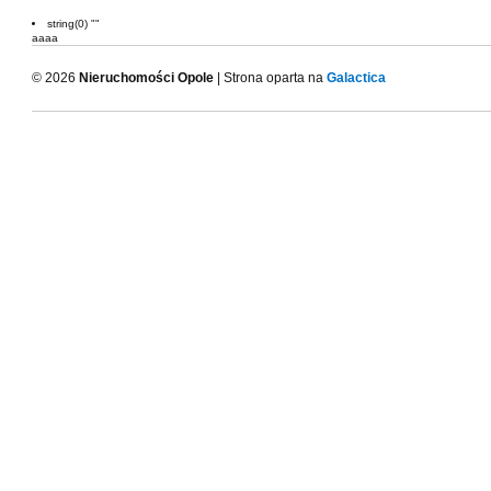
string(0) ""
aaaa
© 2026
Nieruchomości Opole
| Strona oparta na
Galactica