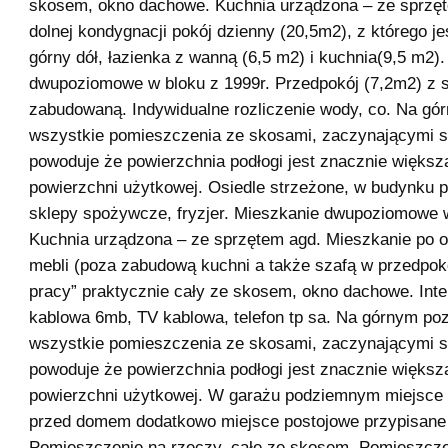
skosem, okno dachowe. Kuchnia urządzona – ze sprzę
dolnej kondygnacji pokój dzienny (20,5m2), z którego je
górny dół, łazienka z wanną (6,5 m2) i kuchnia(9,5 m2)
dwupoziomowe w bloku z 1999r. Przedpokój (7,2m2) z 
zabudowaną. Indywidualne rozliczenie wody, co. Na gó
wszystkie pomieszczenia ze skosami, zaczynającymi s
powoduje że powierzchnia podłogi jest znacznie większ
powierzchni użytkowej. Osiedle strzeżone, w budynku 
sklepy spożywcze, fryzjer. Mieszkanie dwupoziomowe w
Kuchnia urządzona – ze sprzętem agd. Mieszkanie po o
mebli (poza zabudową kuchni a także szafą w przedpoko
pracy” praktycznie cały ze skosem, okno dachowe. Inte
kablowa 6mb, TV kablowa, telefon tp sa. Na górnym po
wszystkie pomieszczenia ze skosami, zaczynającymi s
powoduje że powierzchnia podłogi jest znacznie większ
powierzchni użytkowej. W garażu podziemnym miejsce 
przed domem dodatkowo miejsce postojowe przypisane 
Pomieszczenie na rzeczy, całe ze skosem. Pomieszcze