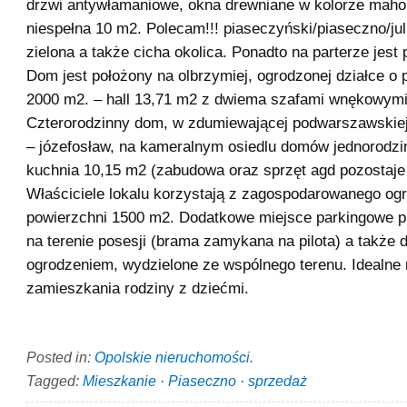
drzwi antywłamaniowe, okna drewniane w kolorze maho
niespełna 10 m2. Polecam!!! piaseczyński/piaseczno/ju
zielona a także cicha okolica. Ponadto na parterze jest
Dom jest położony na olbrzymiej, ogrodzonej działce o 
2000 m2. – hall 13,71 m2 z dwiema szafami wnękowymi
Czterorodzinny dom, w zdumiewającej podwarszawskie
– józefosław, na kameralnym osiedlu domów jednorodzi
kuchnia 10,15 m2 (zabudowa oraz sprzęt agd pozostaje 
Właściciele lokalu korzystają z zagospodarowanego og
powierzchni 1500 m2. Dodatkowe miejsce parkingowe 
na terenie posesji (brama zamykana na pilota) a także 
ogrodzeniem, wydzielone ze wspólnego terenu. Idealne 
zamieszkania rodziny z dziećmi.
Posted in:
Opolskie nieruchomości
.
Tagged:
Mieszkanie
·
Piaseczno
·
sprzedaż