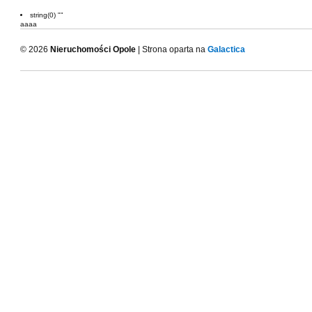
string(0) ""
aaaa
© 2026
Nieruchomości Opole
| Strona oparta na
Galactica