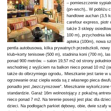
– pomieszczenie sypial
(pn-wsch),. W pobliżu 
handlowe auchan (3,5 k
carefour express, piotr
także 3 sklepy osiedlo
100 m), przychodnia le
apteka (100m), nowa sz
pentla autobusowa, kilka prywatnych przedszkoli, nowy 
klub+korty tenisowe (500 m), stadnina koni (700 m), las
ponad 900 metrów. – salon 19,57 m2 od strony południo
wschodniej z wyjściem na balkon nieco ponad 10 m2 (od
także do olbrzymiego ogrodu,. Mieszkanie jest tanie w 
ogrzewanie oraz ciepła woda są z własnego pieca dwuf
ponadto jest „bezczynszowe”. Mieszkanie wykończone
standardzie. Garaż 16m wolnostojący z pokaźną antre
nieco ponad 7 m2. Na terenie posesji jest plac dla dzie
dzieci. Na podłogach parkiet dębowy, obie, dwie szafy 