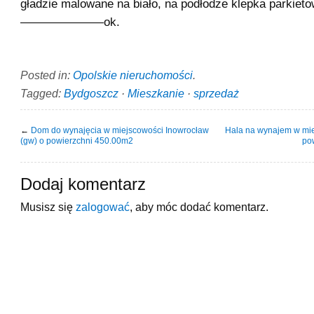
gładzie malowane na biało, na podłodze klepka parkiet
———————ok.
Posted in:
Opolskie nieruchomości
.
Tagged:
Bydgoszcz
·
Mieszkanie
·
sprzedaż
←
Dom do wynajęcia w miejscowości Inowrocław
Hala na wynajem w mi
(gw) o powierzchni 450.00m2
po
Dodaj komentarz
Musisz się
zalogować
, aby móc dodać komentarz.