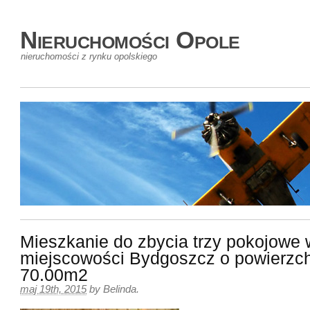
Nieruchomości Opole
nieruchomości z rynku opolskiego
Mieszkanie do zbycia trzy pokojowe 
miejscowości Bydgoszcz o powierzc
70.00m2
maj 19th, 2015
by
Belinda
.