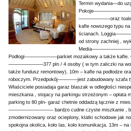
Termin wydania—do uzg
Pokoje———————–ok
——————-oraz toalet
kafle nowszego typu na
ścianach. Loggia——
od strony zachniej , wy
Media————————-ws
Podłogi——————–parkiet mozaikowy a także kafle.
———————377 pln / 4 osoby ( w tym zaliczki na wode
także fundusz remontowy). 10m – kafle na podłodze ora
roboczym. Przedpokój————jest zabudowany szafa t
Właściciele posiadaja garaz blaszak w odległości niesp
mieszkania , stojacy na parkingu strzeżonym – opłata 
parking to 80 pln- garaż chetnie oddadzą łącznie z mie
————————— bardzo cudne czyste miszkanie , b
zmodernizowany oraz ocieplony, klatki schodowe jak no
spokojna okolica, koło las, koło komunikacja. 13m – na