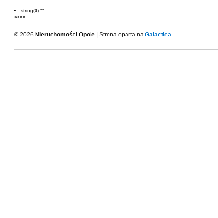
string(0) ""
aaaa
© 2026
Nieruchomości Opole
| Strona oparta na
Galactica