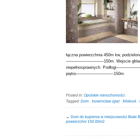
łączna powierzchnia 450m kw, podzielon
—————————-150m. Wejscie główne do
niepełnosprawnych. Podłogi——————
piętro—————————-150m.
Posted in:
Opolskie nieruchomości
.
Tagged:
Dom
·
Inowrocław (gw)
·
Kłokock
·
←
Dom do kupienia w miejscowości Białe B
powierzchni 150.00m2