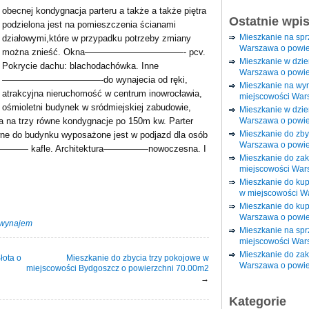
obecnej kondygnacja parteru a także a także piętra
Ostatnie wpi
podzielona jest na pomieszczenia ścianami
Mieszkanie na sp
działowymi,które w przypadku potrzeby zmiany
Warszawa o powie
można znieść. Okna———————————- pcv.
Mieszkanie w dzi
Pokrycie dachu: blachodachówka. Inne
Warszawa o powie
———————————-do wynajecia od ręki,
Mieszkanie na wy
atrakcyjna nieruchomość w centrum inowrocławia,
miejscowości War
ośmioletni budynek w sródmiejskiej zabudowie,
Mieszkanie w dzie
Warszawa o powie
a na trzy równe kondygnacje po 150m kw. Parter
Mieszkanie do zby
 budynku wyposażone jest w podjazd dla osób
Warszawa o powie
——— kafle. Architektura—————nowoczesna. I
Mieszkanie do za
miejscowości War
Mieszkanie do ku
w miejscowości W
Mieszkanie do kup
Warszawa o powie
wynajem
Mieszkanie na spr
miejscowości War
Mieszkanie do zak
łota o
Mieszkanie do zbycia trzy pokojowe w
Warszawa o powie
miejscowości Bydgoszcz o powierzchni 70.00m2
→
Kategorie