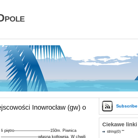
Opole
jscowości Inowrocław (gw) o
Subscrib
Ciekawe linki
Ii piętro—————————150m. Piwnica
string(0) ""
—————————-własna kotłownia. W chwili