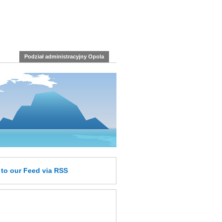
Podział administracyjny Opola
e
to our Feed
via RSS