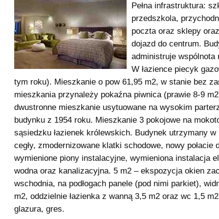
Pełna infrastruktura: sz
przedszkola, przychodni
poczta oraz sklepy ora
dojazd do centrum. Bu
administruje wspólnota
W łazience piecyk gaz
tym roku). Mieszkanie o pow 61,95 m2, w stanie bez za
mieszkania przynależy pokaźna piwnica (prawie 8-9 m2
dwustronne mieszkanie usytuowane na wysokim parterz
budynku z 1954 roku. Mieszkanie 3 pokojowe na mokot
sąsiedzku łazienek królewskich. Budynek utrzymany w 
cegły, zmodernizowane klatki schodowe, nowy połacie 
wymienione piony instalacyjne, wymieniona instalacja e
wodna oraz kanalizacyjna. 5 m2 – ekspozycja okien za
wschodnia, na podłogach panele (pod nimi parkiet), wid
m2, oddzielnie łazienka z wanną 3,5 m2 oraz wc 1,5 m2
glazura, gres.