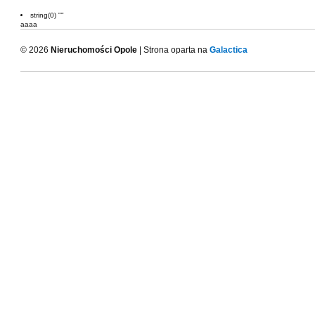
string(0) ""
aaaa
© 2026
Nieruchomości Opole
| Strona oparta na
Galactica