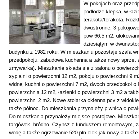
W pokojach oraz przed
podłodze klepka, w łaz
terakota/terakota. Rozk
dwustronne, 3 pokojowe
pow 66,5 m2, ulokowane
dziesiątym w dwunasto
budynku z 1982 roku. W mieszkaniu pozostaje szafa 
przedpokoju, zabudowa kuchenna a także nowy sprzęt 
zmywarka). Mieszkanie składa się z salonu o powierzc
sypialni o powierzchni 12 m2, pokoju o powierzchni 9 m2
widnej kuchni o powierzchni 7 m2, dwóch przedpokoi o 
powierzchnia 12 m2, łazienki o powierzchni 3 m2 a tak
powierzchni 2 m2. Nowe stolarka okienna pcv z widokie
także północ. Do mieszkania przynależy piwnica o powi
Do mieszkania przynależy miejsce postojowe. Mieszkan
targówek, bródno. Czynsz z funduszem remontowym, z
wodę a także ogrzewanie 520 pln blok jak nowy a także 