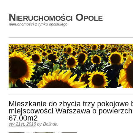
Nieruchomości Opole
nieruchomości z rynku opolskiego
Mieszkanie do zbycia trzy pokojowe 
miejscowości Warszawa o powierzch
67.00m2
sty 21st, 2016
by
Belinda
.