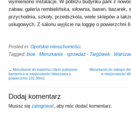
wymieniono instalacje. W pobliżu budynku park z now
zabaw, galeria rembielińska, siłownia, basen, bazarek, s
przychodnia, szkoły, przedszkola, wiele sklepów a tak
usługowych. Z salonu wyjście na loggię o powierzchni 6
Posted in:
Opolskie nieruchomości
.
Tagged:
blok
·
Mieszkanie
·
sprzedaż
·
Targówek
·
Warsza
←
Mieszkanie do kupienia cztero pokojowe
Mieszkanie do zakupu dw
kamienica w miejscowości Warszawa o
w miejscowości Wa
powierzchni 102.00m2
Dodaj komentarz
Musisz się
zalogować
, aby móc dodać komentarz.