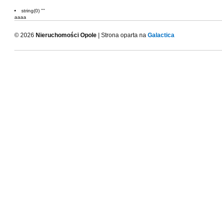
string(0) ""
aaaa
© 2026
Nieruchomości Opole
| Strona oparta na
Galactica