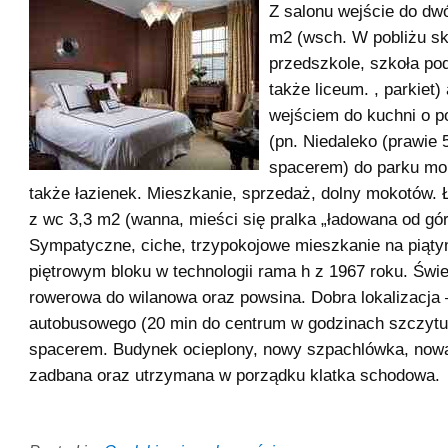
Z salonu wejście do dw
m2 (wsch. W pobliżu sk
przedszkole, szkoła p
także liceum. , parkiet)
wejściem do kuchni o p
(pn. Niedaleko (prawie 
spacerem) do parku mo
także łazienek. Mieszkanie, sprzedaż, dolny mokotów.
z wc 3,3 m2 (wanna, mieści się pralka „ładowana od gór
Sympatyczne, ciche, trzypokojowe mieszkanie na piąty
piętrowym bloku w technologii rama h z 1967 roku. Świ
rowerowa do wilanowa oraz powsina. Dobra lokalizacja 
autobusowego (20 min do centrum w godzinach szczytu
spacerem. Budynek ocieplony, nowy szpachlówka, now
zadbana oraz utrzymana w porządku klatka schodowa.