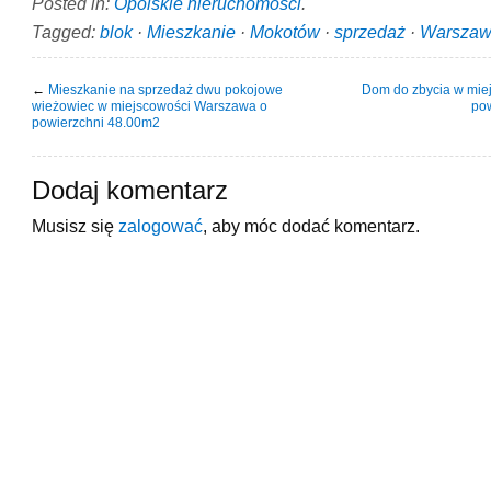
Posted in:
Opolskie nieruchomości
.
Tagged:
blok
·
Mieszkanie
·
Mokotów
·
sprzedaż
·
Warsza
←
Mieszkanie na sprzedaż dwu pokojowe
Dom do zbycia w mie
wieżowiec w miejscowości Warszawa o
po
powierzchni 48.00m2
Dodaj komentarz
Musisz się
zalogować
, aby móc dodać komentarz.