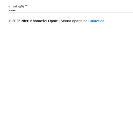
string(0) ""
aaaa
© 2026
Nieruchomości Opole
| Strona oparta na
Galactica