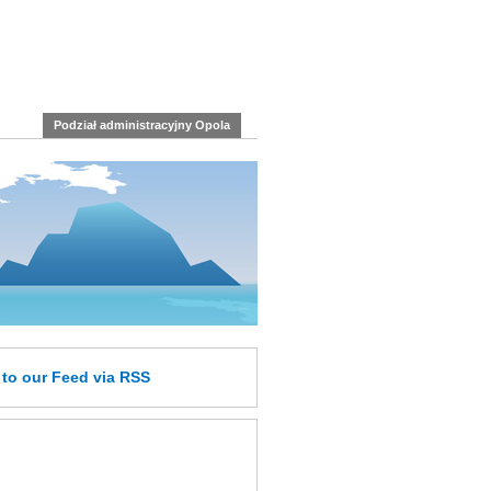
Podział administracyjny Opola
e
to our Feed
via RSS