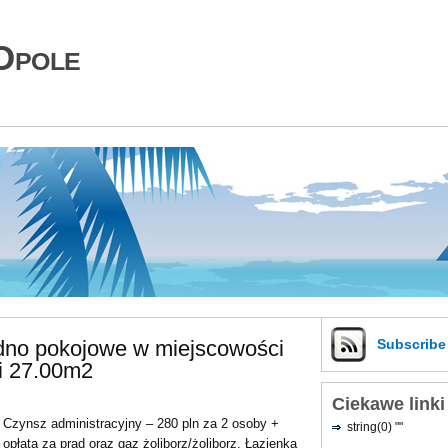
Opole
edno pokojowe w miejscowości
Subscrib
i 27.00m2
Ciekawe linki
Czynsz administracyjny – 280 pln za 2 osoby +
string(0) ""
opłata za prąd oraz gaz żoliborz/żoliborz. Łazienka