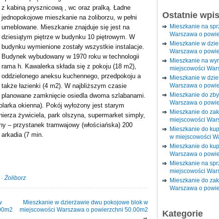
z kabiną prysznicową , wc oraz pralką. Ładne
Ostatnie wpi
jednopokojowe mieszkanie na żoliborzu, w pełni
Mieszkanie na sp
umeblowane. Mieszkanie znajduje się jest na
Warszawa o powie
dziesiątym piętrze w budynku 10 piętrowym. W
Mieszkanie w dzi
budynku wymienione zostały wszystkie instalacje.
Warszawa o powie
Budynek wybudowany w 1970 roku w technologii
Mieszkanie na wy
rama h. Kawalerka składa się z pokoju (18 m2),
miejscowości War
oddzielonego aneksu kuchennego, przedpokoju a
Mieszkanie w dzie
Warszawa o powie
także łazienki (4 m2). W najbliższym czasie
Mieszkanie do zby
planowane zamknięcie osiedla dwoma szlabanami.
Warszawa o powie
larka okienna). Pokój wyłożony jest starym
Mieszkanie do za
ierza żywiciela, park olszyna, supermarket simply,
miejscowości War
ny – przystanek tramwajowy (włościańska) 200
Mieszkanie do ku
arkadia (7 min.
w miejscowości W
Mieszkanie do kup
Warszawa o powie
Mieszkanie na spr
miejscowości War
·
Żoliborz
Mieszkanie do zak
Warszawa o powie
w
Mieszkanie w dzierżawie dwu pokojowe blok w
.00m2
miejscowości Warszawa o powierzchni 50.00m2
Kategorie
→