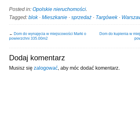
Posted in:
Opolskie nieruchomości
.
Tagged:
blok
·
Mieszkanie
·
sprzedaż
·
Targówek
·
Warsza
←
Dom do wynajęcia w miejscowości Marki o
Dom do kupienia w mie
powierzchni 335.00m2
po
Dodaj komentarz
Musisz się
zalogować
, aby móc dodać komentarz.