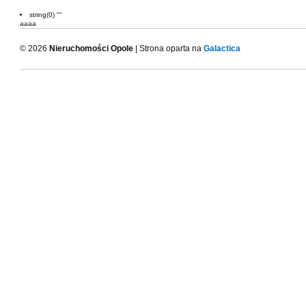
string(0) ""
aaaa
© 2026
Nieruchomości Opole
| Strona oparta na
Galactica