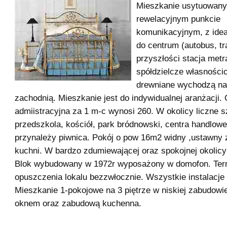
Mieszkanie usytuowany
rewelacyjnym punkcie
komunikacyjnym, z ide
do centrum (autobus, t
przyszłości stacja met
spółdzielcze własności
drewniane wychodzą na
zachodnią. Mieszkanie jest do indywidualnej aranżacji. 
admiistracyjna za 1 m-c wynosi 260. W okolicy liczne s
przedszkola, kościół, park bródnowski, centra handlow
przynależy piwnica. Pokój o pow 16m2 widny ,ustawny 
kuchni. W bardzo zdumiewającej oraz spokojnej okolic
Blok wybudowany w 1972r wyposażony w domofon. Ter
opuszczenia lokalu bezzwłocznie. Wszystkie instalacje
Mieszkanie 1-pokojowe na 3 piętrze w niskiej zabudowi
oknem oraz zabudową kuchenna.