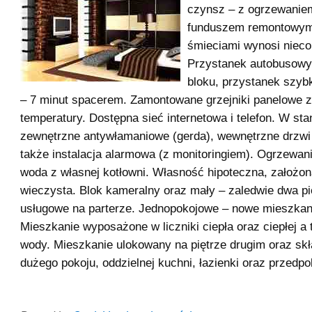
czynsz – z ogrzewaniem
funduszem remontowym
śmieciami wynosi nieco
Przystanek autobusowy
bloku, przystanek szyb
– 7 minut spacerem. Zamontowane grzejniki panelowe z
temperatury. Dostępna sieć internetowa i telefon. W sta
zewnętrzne antywłamaniowe (gerda), wewnętrzne drzwi
także instalacja alarmowa (z monitoringiem). Ogrzewani
woda z własnej kotłowni. Własność hipoteczna, założon
wieczysta. Blok kameralny oraz mały – zaledwie dwa pię
usługowe na parterze. Jednopokojowe – nowe mieszkan
Mieszkanie wyposażone w liczniki ciepła oraz ciepłej a
wody. Mieszkanie ulokowany na piętrze drugim oraz skł
dużego pokoju, oddzielnej kuchni, łazienki oraz przedpo