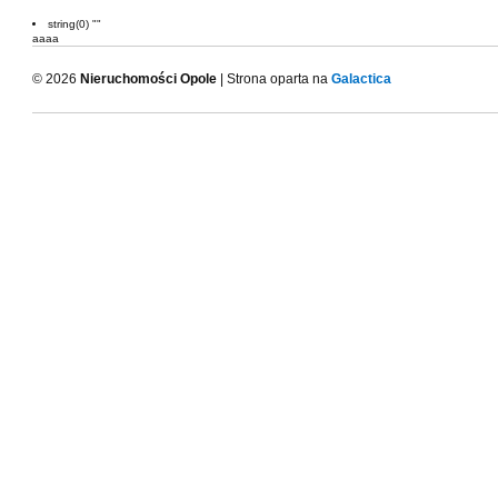
string(0) ""
aaaa
© 2026
Nieruchomości Opole
| Strona oparta na
Galactica