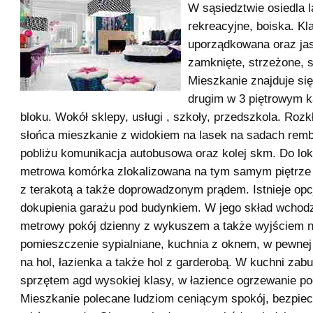
W sąsiedztwie osiedla l
rekreacyjne, boiska. K
uporządkowana oraz jas
zamknięte, strzeżone, 
Mieszkanie znajduje się 
drugim w 3 piętrowym 
bloku. Wokół sklepy, usługi , szkoły, przedszkola. Roz
słońca mieszkanie z widokiem na lasek na sadach rem
pobliżu komunikacja autobusowa oraz kolej skm. Do lok
metrowa komórka zlokalizowana na tym samym piętrze 
z terakotą a także doprowadzonym prądem. Istnieje opc
dokupienia garażu pod budynkiem. W jego skład wchod
metrowy pokój dzienny z wykuszem a także wyjściem n
pomieszczenie sypialniane, kuchnia z oknem, w pewnej
na hol, łazienka a także hol z garderobą. W kuchni zab
sprzętem agd wysokiej klasy, w łazience ogrzewanie p
Mieszkanie polecane ludziom ceniącym spokój, bezpie