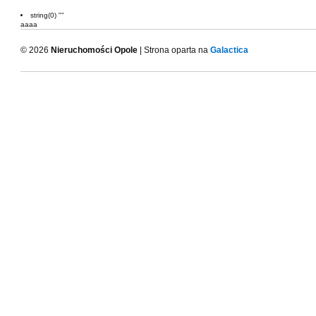
string(0) ""
aaaa
© 2026
Nieruchomości Opole
| Strona oparta na
Galactica