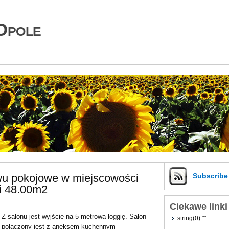
Opole
wu pokojowe w miejscowości
Subscrib
i 48.00m2
Ciekawe linki
Z salonu jest wyjście na 5 metrową loggię. Salon
string(0) ""
połączony jest z aneksem kuchennym –