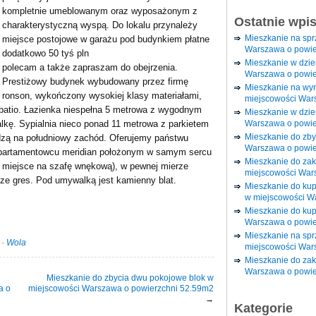
kompletnie umeblowanym oraz wyposażonym z
Ostatnie wpi
charakterystyczną wyspą. Do lokalu przynależy
Mieszkanie na sp
miejsce postojowe w garażu pod budynkiem płatne
Warszawa o powie
dodatkowo 50 tyś pln
Mieszkanie w dzi
polecam a także zapraszam do obejrzenia.
Warszawa o powie
Prestiżowy budynek wybudowany przez firmę
Mieszkanie na wy
ronson, wykończony wysokiej klasy materiałami,
miejscowości War
patio. Łazienka niespełna 5 metrowa z wygodnym
Mieszkanie w dzie
Warszawa o powie
lkę. Sypialnia nieco ponad 11 metrowa z parkietem
Mieszkanie do zby
zą na południowy zachód. Oferujemy państwu
Warszawa o powie
partamentowcu meridian położonym w samym sercu
Mieszkanie do za
 miejsce na szafę wnękową), w pewnej mierze
miejscowości War
odze gres. Pod umywalką jest kamienny blat.
Mieszkanie do ku
w miejscowości W
Mieszkanie do kup
Warszawa o powie
Mieszkanie na spr
·
Wola
miejscowości War
Mieszkanie do zak
Warszawa o powie
Mieszkanie do zbycia dwu pokojowe blok w
a o
miejscowości Warszawa o powierzchni 52.59m2
→
Kategorie