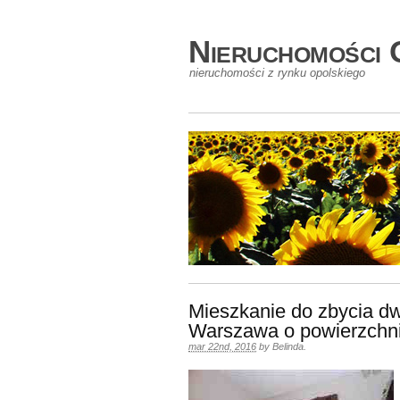
Nieruchomości 
nieruchomości z rynku opolskiego
Mieszkanie do zbycia d
Warszawa o powierzchn
mar 22nd, 2016
by
Belinda
.