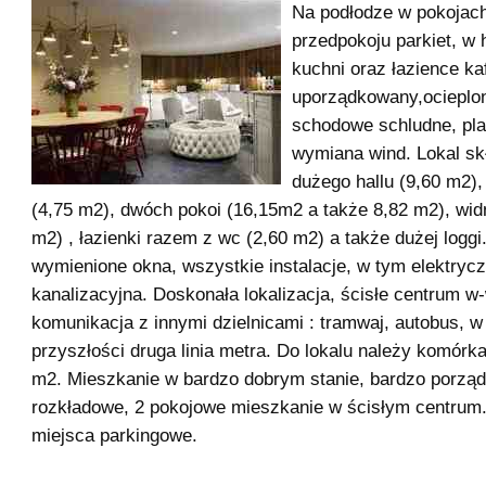
Na podłodze w pokojac
przedpokoju parkiet, w 
kuchni oraz łazience kaf
uporządkowany,ocieplony
schodowe schludne, pl
wymiana wind. Lokal sk
dużego hallu (9,60 m2),
(4,75 m2), dwóch pokoi (16,15m2 a także 8,82 m2), widn
m2) , łazienki razem z wc (2,60 m2) a także dużej loggi
wymienione okna, wszystkie instalacje, w tym elektryc
kanalizacyjna. Doskonała lokalizacja, ścisłe centrum w
komunikacja z innymi dzielnicami : tramwaj, autobus, w 
przyszłości druga linia metra. Do lokalu należy komórka
m2. Mieszkanie w bardzo dobrym stanie, bardzo porząd
rozkładowe, 2 pokojowe mieszkanie w ścisłym centrum
miejsca parkingowe.