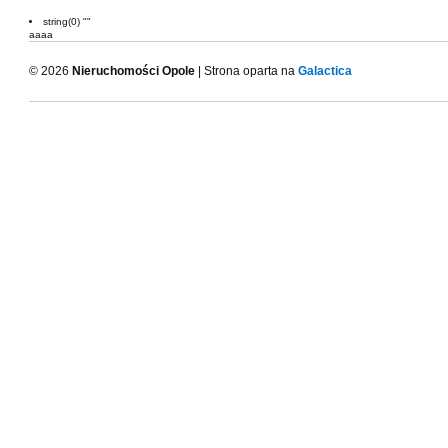
string(0) ""
aaaa
© 2026
Nieruchomości Opole
| Strona oparta na
Galactica