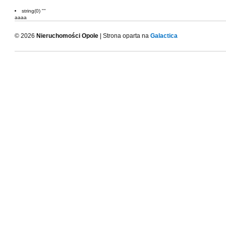
string(0) ""
aaaa
© 2026
Nieruchomości Opole
| Strona oparta na
Galactica