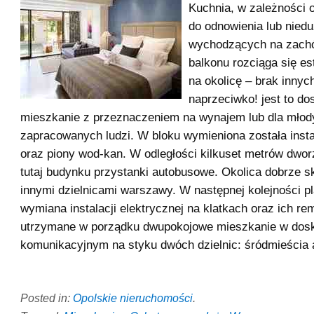
Kuchnia, w zależności o
do odnowienia lub nied
wychodzących na zachó
balkonu rozciąga się e
na okolicę – brak inny
naprzeciwko! jest to do
mieszkanie z przeznaczeniem na wynajem lub dla młod
zapracowanych ludzi. W bloku wymieniona została inst
oraz piony wod-kan. W odległości kilkuset metrów dwor
tutaj budynku przystanki autobusowe. Okolica dobrze 
innymi dzielnicami warszawy. W następnej kolejności p
wymiana instalacji elektrycznej na klatkach oraz ich re
utrzymane w porządku dwupokojowe mieszkanie w dos
komunikacyjnym na styku dwóch dzielnic: śródmieścia 
Posted in:
Opolskie nieruchomości
.