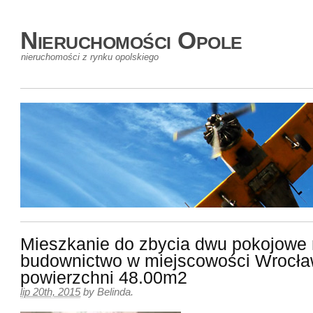
Nieruchomości Opole
nieruchomości z rynku opolskiego
Mieszkanie do zbycia dwu pokojowe
budownictwo w miejscowości Wrocła
powierzchni 48.00m2
lip 20th, 2015
by
Belinda
.