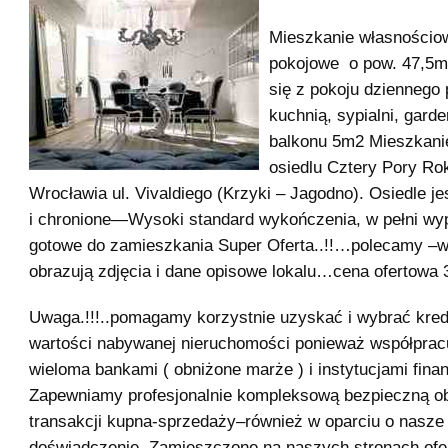
Mieszkanie własności
pokojowe o pow. 47,5m
się z pokoju dziennego
kuchnią, sypialni, garder
balkonu 5m2 Mieszkani
osiedlu Cztery Pory Ro
Wrocławia ul. Vivaldiego (Krzyki – Jagodno). Osiedle j
i chronione—Wysoki standard wykończenia, w pełni wy
gotowe do zamieszkania Super Oferta..!!…polecamy –
obrazują zdjęcia i dane opisowe lokalu…cena ofertowa 3
Uwaga.!!!..pomagamy korzystnie uzyskać i wybrać kre
wartości nabywanej nieruchomości ponieważ współprac
wieloma bankami ( obniżone marże ) i instytucjami fin
Zapewniamy profesjonalnie kompleksową bezpieczną ob
transakcji kupna-sprzedaży–również w oparciu o nasze 
doświadczenie. Zamieszczone na naszych stronach ofer