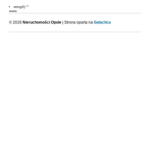
string(0) ""
aaaa
© 2026
Nieruchomości Opole
| Strona oparta na
Galactica