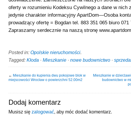
oferty w rozumieniu Kodeksu Cywilnego a dane w nich 
jedynie charakter informacyjny ApartDom—Osoba kont
prowadzący ofertę = Bogdan tel. 883 351 065 biuro 071
Zapraszamy serdecznie na naszą stronę www.apartdom
Posted in:
Opolskie nieruchomości
.
Tagged:
Kłoda
·
Mieszkanie
·
nowe budownictwo
·
sprzeda
←
Mieszkanie do kupienia dwu pokojowe blok w
Mieszkanie w dzierżaw
miejscowości Wrocław o powierzchni 52.00m2
budownictwo w mi
p
Dodaj komentarz
Musisz się
zalogować
, aby móc dodać komentarz.