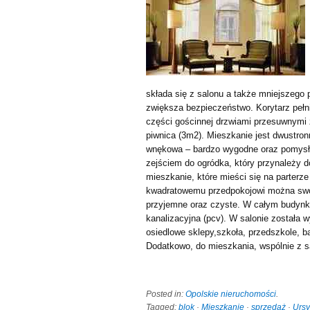
składa się z salonu a także mniejszego
zwiększa bezpieczeństwo. Korytarz pełni
części gościnnej drzwiami przesuwnymi 
piwnica (3m2). Mieszkanie jest dwustron
wnękowa – bardzo wygodne oraz pomysłow
zejściem do ogródka, który przynależy
mieszkanie, które mieści się na parterz
kwadratowemu przedpokojowi można swo
przyjemne oraz czyste. W całym budynku
kanalizacyjna (pcv). W salonie została w
osiedlowe sklepy,szkoła, przedszkole, ba
Dodatkowo, do mieszkania, wspólnie z s
Posted in:
Opolskie nieruchomości
.
Tagged:
blok
·
Mieszkanie
·
sprzedaż
·
Urs