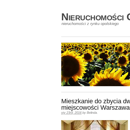
Nieruchomości 
nieruchomości z rynku opolskiego
Mieszkanie do zbycia d
miejscowości Warszawa
sty 23rd, 2016
by
Belinda
.