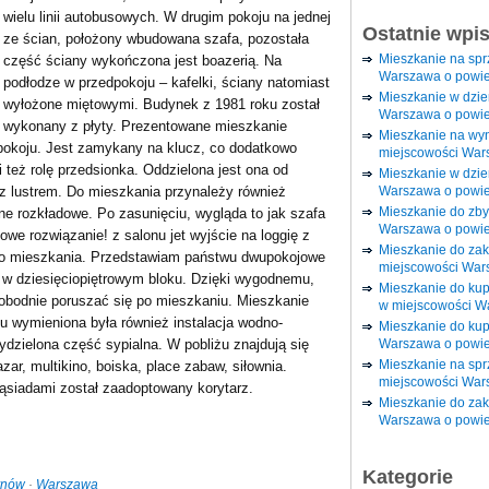
wielu linii autobusowych. W drugim pokoju na jednej
Ostatnie wpi
ze ścian, położony wbudowana szafa, pozostała
Mieszkanie na sp
część ściany wykończona jest boazerią. Na
Warszawa o powie
podłodze w przedpokoju – kafelki, ściany natomiast
Mieszkanie w dzi
wyłożone miętowymi. Budynek z 1981 roku został
Warszawa o powie
wykonany z płyty. Prezentowane mieszkanie
Mieszkanie na wy
 pokoju. Jest zamykany na klucz, co dodatkowo
miejscowości War
 też rolę przedsionka. Oddzielona jest ona od
Mieszkanie w dzie
Warszawa o powie
z lustrem. Do mieszkania przynależy również
Mieszkanie do zby
ne rozkładowe. Po zasunięciu, wygląda to jak szafa
Warszawa o powie
e rozwiązanie! z salonu jet wyjście na loggię z
Mieszkanie do za
 do mieszkania. Przedstawiam państwu dwupokojowe
miejscowości War
e w dziesięciopiętrowym bloku. Dzięki wygodnemu,
Mieszkanie do ku
bodnie poruszać się po mieszkaniu. Mieszkanie
w miejscowości W
 wymieniona była również instalacja wodno-
Mieszkanie do kup
Warszawa o powie
ydzielona część sypialna. W pobliżu znajdują się
Mieszkanie na spr
zar, multikino, boiska, place zabaw, siłownia.
miejscowości War
ąsiadami został zaadoptowany korytarz.
Mieszkanie do zak
Warszawa o powie
Kategorie
ynów
·
Warszawa