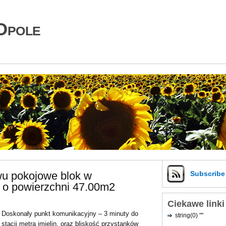
Opole
wu pokojowe blok w
Subscrib
 o powierzchni 47.00m2
Ciekawe linki
Doskonały punkt komunikacyjny – 3 minuty do
string(0) ""
stacji metra imielin, oraz bliskość przystanków