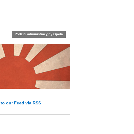
Podział administracyjny Opola
e
to our Feed
via RSS