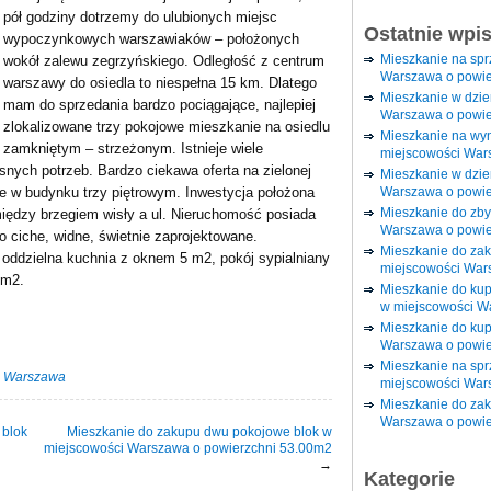
pół godziny dotrzemy do ulubionych miejsc
Ostatnie wpi
wypoczynkowych warszawiaków – położonych
Mieszkanie na sp
wokół zalewu zegrzyńskiego. Odległość z centrum
Warszawa o powie
warszawy do osiedla to niespełna 15 km. Dlatego
Mieszkanie w dzi
mam do sprzedania bardzo pociągające, najlepiej
Warszawa o powie
zlokalizowane trzy pokojowe mieszkanie na osiedlu
Mieszkanie na wy
zamkniętym – strzeżonym. Istnieje wiele
miejscowości War
snych potrzeb. Bardzo ciekawa oferta na zielonej
Mieszkanie w dzie
Warszawa o powie
ze w budynku trzy piętrowym. Inwestycja położona
Mieszkanie do zby
między brzegiem wisły a ul. Nieruchomość posiada
Warszawa o powie
o ciche, widne, świetnie zaprojektowane.
Mieszkanie do za
oddzielna kuchnia z oknem 5 m2, pokój sypialniany
miejscowości War
 m2.
Mieszkanie do ku
w miejscowości W
Mieszkanie do kup
Warszawa o powie
Mieszkanie na spr
·
Warszawa
miejscowości War
Mieszkanie do zak
Warszawa o powie
 blok
Mieszkanie do zakupu dwu pokojowe blok w
miejscowości Warszawa o powierzchni 53.00m2
→
Kategorie