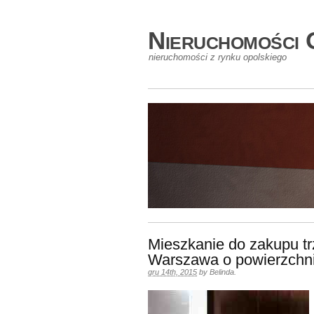
Nieruchomości 
nieruchomości z rynku opolskiego
Mieszkanie do zakupu t
Warszawa o powierzchn
gru 14th, 2015
by
Belinda
.