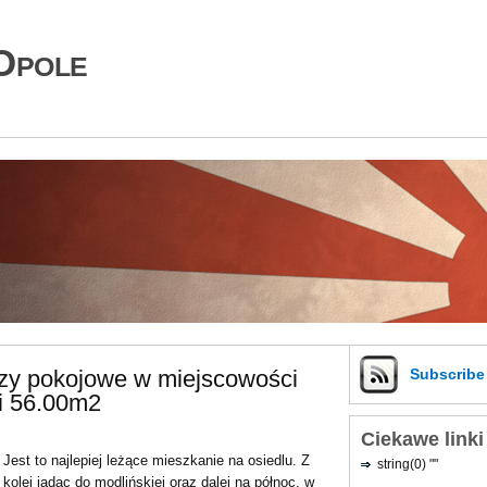
Opole
rzy pokojowe w miejscowości
Subscrib
i 56.00m2
Ciekawe linki
Jest to najlepiej leżące mieszkanie na osiedlu. Z
string(0) ""
kolei jadąc do modlińskiej oraz dalej na północ, w