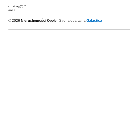
string(0) ""
aaaa
© 2026
Nieruchomości Opole
| Strona oparta na
Galactica