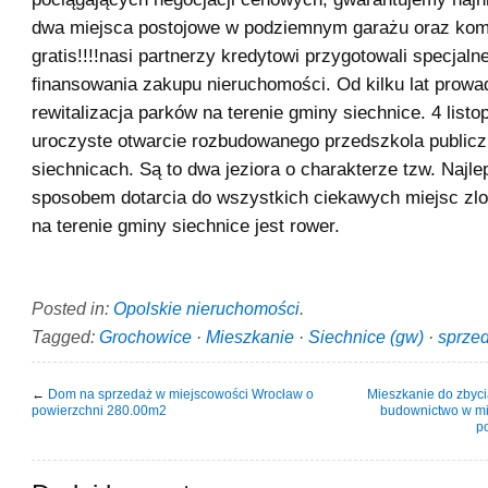
dwa miejsca postojowe w podziemnym garażu oraz kom
gratis!!!!nasi partnerzy kredytowi przygotowali specjalne
finansowania zakupu nieruchomości. Od kilku lat prowa
rewitalizacja parków na terenie gminy siechnice. 4 listo
uroczyste otwarcie rozbudowanego przedszkola public
siechnicach. Są to dwa jeziora o charakterze tzw. Najl
sposobem dotarcia do wszystkich ciekawych miejsc zl
na terenie gminy siechnice jest rower.
Posted in:
Opolskie nieruchomości
.
Tagged:
Grochowice
·
Mieszkanie
·
Siechnice (gw)
·
sprze
←
Dom na sprzedaż w miejscowości Wrocław o
Mieszkanie do zbyc
powierzchni 280.00m2
budownictwo w mi
p