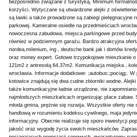
bezpośrednio związane z turystyką. Minimum formaln
korzyści. Wytyczane są utwardzone alejki z oświetlen
są ławki a także prowadzone są zabiegi pielęgnacyjne r
parkowej. Kameralne osiedle na przedmieściach wrocła
nowoczesna zabudowa, miejsca parkingowe przed budy
również w podziemnym garażu. Bardzo atrakcyjna ofert
nordea,milenium, ing , deutsche bank jak i domów kred
oraz money expert. Gotowe trzypokojowe mieszkanie o
121m2 z antresolą 64,37m2. Komunikacja miejska , kol
wrocławia. Informacje dodatkowe: ;autobus;;pociąg;. W 
kotowice znajdują się dwa cudne zbiorniki wodne. Alejk
także komunikacyjne ładnie urządzone, nie zapomniano
najmłodszych mieszkańcach organizując place zabaw. S
młoda gmina, prężnie się rozwija. Wszystkie oferty nie 
handlową w rozumieniu kodeksu cywilnego, maja jedyni
informacyjny. Obecnie realizuje się sporo inwestycji po
jakość oraz wygodę życia swoich mieszkańców. Zapra
pociągających negocjacji cenowych, gwarantujemy najn