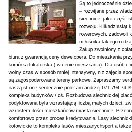
Są to jednocześnie dzi
– rozwijane przez wład
siechnice, jako część str
rozwoju. Kilkadziesiąt k
rowerowych, zadowoli 
miłośnika takiego rodzaj
Zakup zwolniony z opłat
biura z gwarancją ceny dewelopera. Do mieszkania prz
komórka lokatorska ( w cenie mieszkania). Dla osób c
wolny czas w sposób mniej intensywny, niz zajęcia spo
są zagospodarowane tereny parkowe. Zapraszamy serd
naszą stronę serdecznie polecam andrzej 071 794 74 39
kompleks budynków / oś. Rozbudowa siechnickiej plac
podyktowana była wzrastającą liczbą małych dzieci, zw
wzrostem ilości mieszkańców miasta siechnice. Przep
komfortowo przez proces kredytowania. Lasy siechnicki
kotowickie to kompleks lasów mieszanychsport a także 