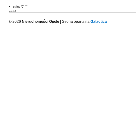
string(0) ""
aaaa
© 2026
Nieruchomości Opole
| Strona oparta na
Galactica