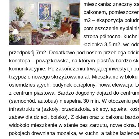
mieszkania: znaczny sa
balkonem, pomieszczeni
m2 – ekspozycja połudn
pomieszczenie sypialni
strona północna, kuchn
łazienka 3,5 m2, wc odd
przedpokój 7m2. Dodatkowo pod nosem przebiega odcin
konotopa – powązkowska, na którym piastów bardzo sk
komunikacyjnie. Po zakończeniu trwającej inwestycji b
trzypoziomowego skrzyżowania al. Mieszkanie w bloku 
osiemdziesiątych, budynek ocieplony, nowa elewacja. L
z centrum piastowa. Bardzo dogodny dojazd do centru
(samochód, autobus) niespełna 30 min. W otoczeniu pe
infrastruktura (szkoły, przedszkola, sklepy, apteka, kośc
zabaw dla dzieci, boisko). Z okien oraz z balkonu bardz
widokoło mieszkanie w stanie bez zarzutu, nowe okna.
pokojach drewniana mozaika, w kuchni a także łazience 