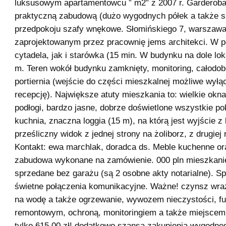
luksusowym apartamentowcu ” m2″ z 2007 r. Garderoba
praktyczną zabudową (dużo wygodnych półek a także sz
przedpokoju szafy wnękowe. Słomińskiego 7, warszawa
zaprojektowanym przez pracownię jems architekci. W po
cytadela, jak i starówka (15 min. W budynku na dole lo
m. Teren wokół budynku zamknięty, monitoring, całodo
portiernia (wejście do części mieszkalnej możliwe wyłą
recepcję). Największe atuty mieszkania to: wielkie okna
podłogi, bardzo jasne, dobrze doświetlone wszystkie po
kuchnia, znaczna loggia (15 m), na którą jest wyjście z
prześliczny widok z jednej strony na żoliborz, z drugiej 
Kontakt: ewa marchlak, doradca ds. Meble kuchenne or
zabudowa wykonane na zamówienie. 000 pln mieszkan
sprzedane bez garażu (są 2 osobne akty notarialne). S
świetne połączenia komunikacyjne. Ważne! czynsz wra
na wodę a także ogrzewanie, wywozem nieczystości, 
remontowym, ochroną, monitoringiem a także miejsce
tylko 615,00 zł! dodatkowo szansa zakupienia wygodne