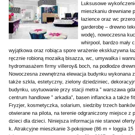
Luksusowe wykończeni
mieszkaniu drewniane p
łazience oraz wc przer
garderobę – drewno te
wodę), nowoczesna kuch
whirpool, bardzo mały 
wyjątkowa oraz robiąca spore wrażenie ekskluzywna ła
ręcznie robioną mozaiką bisazza, wc, umywalka i wann
hydromasażem firmy villeroy& boch, na podłodze drewn
Nowoczesna zewnętrzna elewacja budynku wykonana z
także szkła, estetyczny, zielony dziedziniec, dekoracyj
budynku, usytuowanie przy stacji metra ” warszawa gda
centrum handlowe ” arkadia”, basen inflancka a także fi
Fryzjer, kosmetyczka, solarium, siedziby trzech bankó
otwierane na pilota, na terenie odgraniczony miejsce z 
dzieci dla dzieci. Niniejsza informacja nie stanowi ofer
k. Atrakcyjne mieszkanie 3-pokojowe (86 m + loggia 15