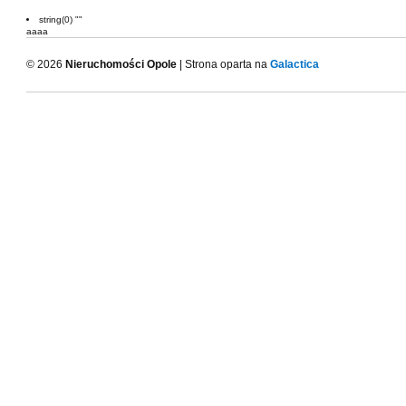
string(0) ""
aaaa
© 2026
Nieruchomości Opole
| Strona oparta na
Galactica