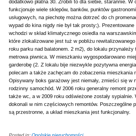
dodatkowo płatna 30. Zrobili to dla siebie, starannie. W 
funkcjonuje wiele sklepów, banków, punktów gastronom
usługowych, na piechotę można dotrzeć do ch promen
wypad do kina nigdy nie był tak prosty;). Prezentowane
wchodzi w skład klimatycznego osiedla na warszawskim
które zlokalizowane jest tuż w pobliżu rewitalizowanego
roku parku nad balatonem. 2 m2), do lokalu przynależy 
metrowa piwnica. W mieszkaniu wygospodarowano mie
garderobę (2. Z lokalu bije niezwykle pozytywna energi
polecam a także zachęcam do zobaczenia mieszkania n
Opisywany boks garażowy jest niemały, zmieści się w 
rodzinny samochód. W 2006 roku generalny remont prze
także wc, a w 2009 roku odświeżone zostały sypialnie. 
dokonali w nim częściowych remontów. Poszczególne 
są przestronne, a układ mieszkania jest funkcjonalny.
Posted in:
Opolskie nieruchomości
.