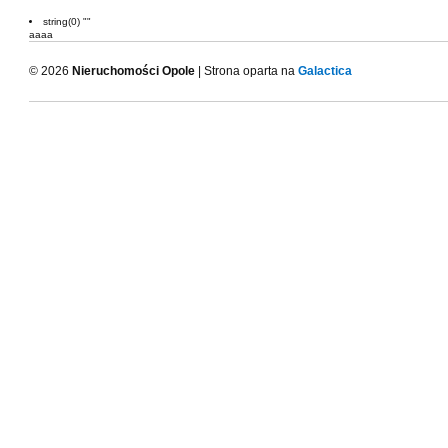
string(0) ""
aaaa
© 2026
Nieruchomości Opole
| Strona oparta na
Galactica