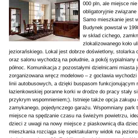
000 pln, ale miejsce nie
obligatoryjnie związan
Samo mieszkanie jest w
Budynek powstał w 199
w skład cichego, zamkn
zlokalizowanego koło u
jeziorańskiego. Lokal jest dobrze doświetlony, stolarka
oraz salonu wychodzą na południe, a pokój sypialniany 
północ. Komunikacja z pozostałymi dzielnicami miasta j
zorganizowana wręcz modelowo – z gocławia wychodzi
linii autobusowych, a dzięki buspasom funkcjonującym n
łazienkowskiej poranne korki w drodze do pracy stały si
przykrym wspomnieniem;). Istnieje także opcja zakupu
zamykanego, pojedynczego garażu. Wspomniany park t
miejsce na spędzanie czasu na świeżym powietrzu, idea
dzieci z uwagi na nowy miejsce z piaskownicą dla dzieci
mieszkania rozciąga się spektakularny widok na jezioro.