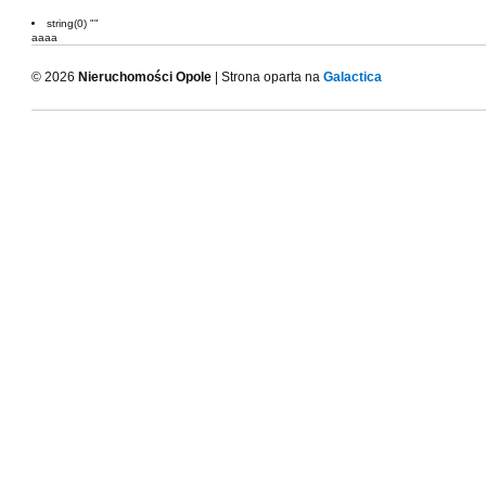
string(0) ""
aaaa
© 2026
Nieruchomości Opole
| Strona oparta na
Galactica