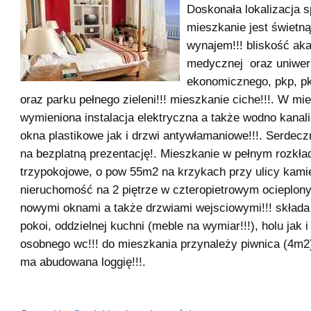
Doskonała lokalizacja s
mieszkanie jest świetną
wynajem!!! bliskość ak
medycznej oraz uniwer
ekonomicznego, pkp, p
oraz parku pełnego zieleni!!! mieszkanie ciche!!!. W mi
wymieniona instalacja elektryczna a także wodno kanali
okna plastikowe jak i drzwi antywłamaniowe!!!. Serdec
na bezplatną prezentację!. Mieszkanie w pełnym rozkład
trzypokojowe, o pow 55m2 na krzykach przy ulicy kamie
nieruchomość na 2 piętrze w czteropietrowym ocieplo
nowymi oknami a także drzwiami wejsciowymi!!! składa 
pokoi, oddzielnej kuchni (meble na wymiar!!!), holu jak i
osobnego wc!!! do mieszkania przynależy piwnica (4m2)
ma abudowana loggię!!!.