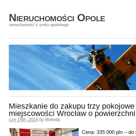
Nieruchomości Opole
nieruchomości z rynku opolskiego
Mieszkanie do zakupu trzy pokojowe
miejscowości Wrocław o powierzchn
cze 15th, 2015
by
Belinda
.
Cena: 335 000 pln – do n