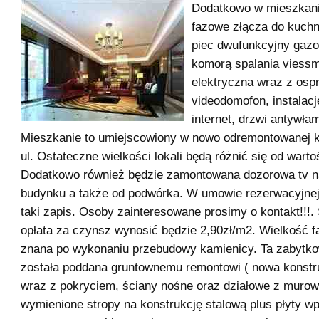
Dodatkowo w mieszkani
fazowe złącza do kuchn
piec dwufunkcyjny gaz
komorą spalania viessm
elektryczna wraz z osp
videodomofon, instalacje
internet, drzwi antywła
Mieszkanie to umiejscowiony w nowo odremontowanej 
ul. Ostateczne wielkości lokali będą różnić się od wart
Dodatkowo również będzie zamontowana dozorowa tv n
budynku a także od podwórka. W umowie rezerwacyjnej 
taki zapis. Osoby zainteresowane prosimy o kontakt!!!
opłata za czynsz wynosić będzie 2,90zł/m2. Wielkość f
znana po wykonaniu przebudowy kamienicy. Ta zabytk
została poddana gruntownemu remontowi ( nowa konst
wraz z pokryciem, ściany nośne oraz działowe z murow
wymienione stropy na konstrukcję stalową plus płyty w