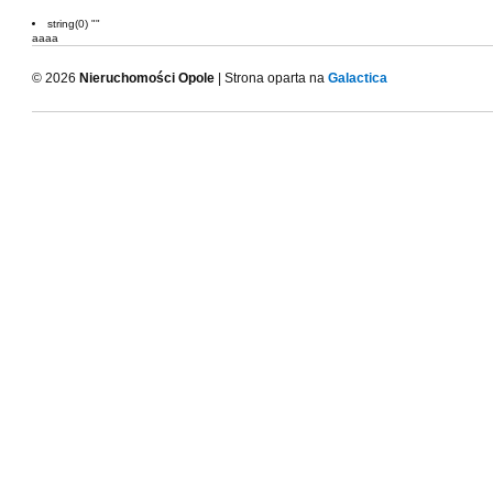
string(0) ""
aaaa
© 2026
Nieruchomości Opole
| Strona oparta na
Galactica