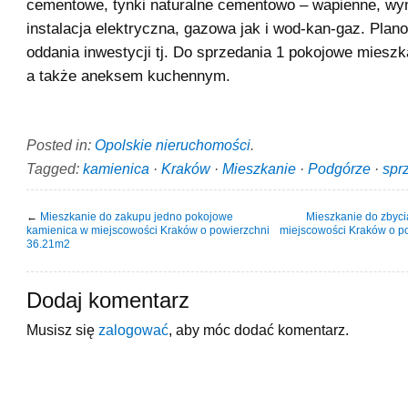
cementowe, tynki naturalne cementowo – wapienne, wy
instalacja elektryczna, gazowa jak i wod-kan-gaz. Pla
oddania inwestycji tj. Do sprzedania 1 pokojowe mieszk
a także aneksem kuchennym.
Posted in:
Opolskie nieruchomości
.
Tagged:
kamienica
·
Kraków
·
Mieszkanie
·
Podgórze
·
spr
←
Mieszkanie do zakupu jedno pokojowe
Mieszkanie do zbyci
kamienica w miejscowości Kraków o powierzchni
miejscowości Kraków o p
36.21m2
Dodaj komentarz
Musisz się
zalogować
, aby móc dodać komentarz.