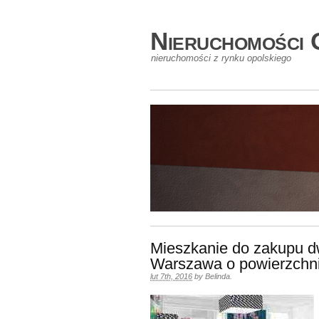
Nieruchomości 
nieruchomości z rynku opolskiego
Mieszkanie do zakupu d
Warszawa o powierzchn
lut 7th, 2016
by
Belinda
.