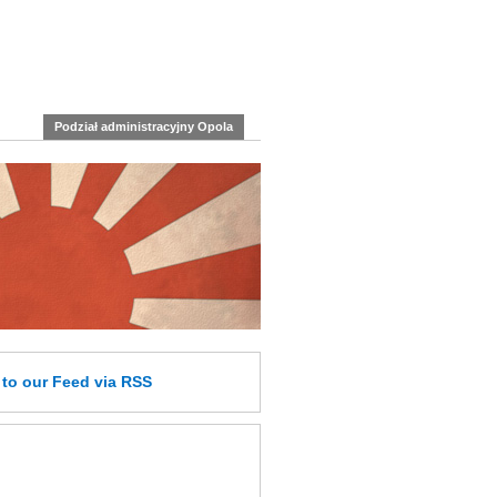
Podział administracyjny Opola
e
to our Feed
via RSS