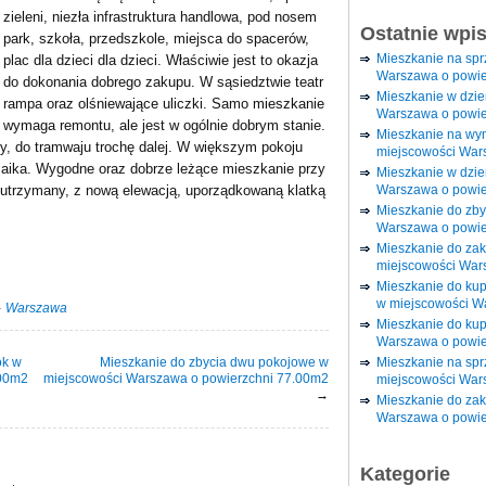
zieleni, niezła infrastruktura handlowa, pod nosem
Ostatnie wpi
park, szkoła, przedszkole, miejsca do spacerów,
Mieszkanie na sp
plac dla dzieci dla dzieci. Właściwie jest to okazja
Warszawa o powie
do dokonania dobrego zakupu. W sąsiedztwie teatr
Mieszkanie w dzi
rampa oraz olśniewające uliczki. Samo mieszkanie
Warszawa o powie
wymaga remontu, ale jest w ogólnie dobrym stanie.
Mieszkanie na wy
, do tramwaju trochę dalej. W większym pokoju
miejscowości War
aika. Wygodne oraz dobrze leżące mieszkanie przy
Mieszkanie w dzie
Warszawa o powie
e utrzymany, z nową elewacją, uporządkowaną klatką
Mieszkanie do zby
Warszawa o powie
Mieszkanie do za
miejscowości War
Mieszkanie do ku
w miejscowości W
·
Warszawa
Mieszkanie do kup
Warszawa o powie
ok w
Mieszkanie do zbycia dwu pokojowe w
Mieszkanie na spr
.00m2
miejscowości Warszawa o powierzchni 77.00m2
miejscowości War
→
Mieszkanie do zak
Warszawa o powie
Kategorie