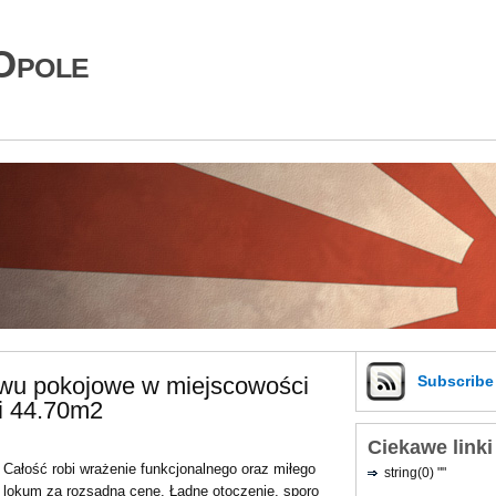
Opole
wu pokojowe w miejscowości
Subscrib
i 44.70m2
Ciekawe linki
Całość robi wrażenie funkcjonalnego oraz miłego
string(0) ""
lokum za rozsądną cenę. Ładne otoczenie, sporo