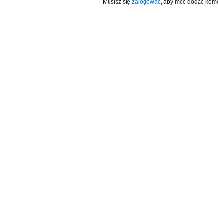
Musisz się
zalogować
, aby móc dodać kome