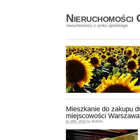
Nieruchomości 
nieruchomości z rynku opolskiego
Mieszkanie do zakupu 
miejscowości Warszawa
lis 28th, 2015
by
Belinda
.