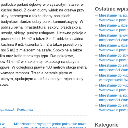
podłodze parkiet dębowy w przyzwoitym stanie, w
Ostatnie wpi
kuchni deski. Z okien cudny widok na drzewa przy
Mieszkanie na sp
ulicy schroegera a także dachy pobliskich
Warszawa o powie
budynków. Bardzo dobry punkt komunikacyjny. W
Mieszkanie w dzi
pobliżu pełna infrastruktura: szkoły, przedszkola,
Warszawa o powie
urzędy, sklepy, punkty usługowe. Ustawne pokoje o
Mieszkanie na wy
powierzchni 16 m2 a także 8 m2, oddzielna widna
miejscowości War
kuchnia 9 m2, łazienka 3 m2 a także przestronny
Mieszkanie w dzie
Warszawa o powie
hol 5 m2 z miejscem na szafę. Spokojne a także
Mieszkanie do zby
ika oraz kafle starszego typu. Dwupokojowe,
Warszawa o powie
pow 41,6 m2 w znakomitej lokalizacji na starych
Mieszkanie do za
ngowe. W odległości prawie 400 metrów stacja metra
miejscowości War
z wymaga remontu. Trzecie ostatnie piętro w
Mieszkanie do ku
 cichym, spokojnym a także zielonym rejonie ulicy
w miejscowości W
usowe.
Mieszkanie do kup
Warszawa o powie
Mieszkanie na spr
miejscowości War
Mieszkanie do zak
sprzedaż
·
Warszawa
Warszawa o powie
k w
Mieszkanie na wynajem jedno pokojowe nowe
Kategorie