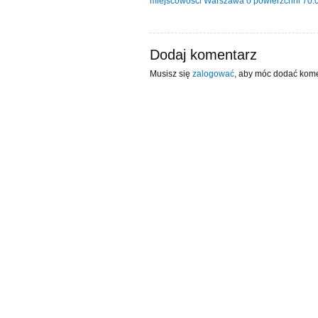
miejscowości Warszawa o powierzchni 70
Dodaj komentarz
Musisz się
zalogować
, aby móc dodać kome