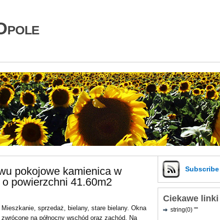
Opole
dwu pokojowe kamienica w
Subscrib
 o powierzchni 41.60m2
Ciekawe linki
Mieszkanie, sprzedaż, bielany, stare bielany. Okna
string(0) ""
zwrócone na północny wschód oraz zachód. Na