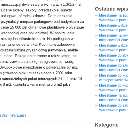
mieszczący dwie szafy o wymiarach 1,3/1,2 m2.
Ostatnie wpi
Liczne sklepy, szkoły, przedszkole, punkty
Mieszkanie na sp
usługowe, ośrodek zdrowia. Do mieszkania
Warszawa o powie
przynależy miejsce parkingowe pod budynkiem za
Mieszkanie w dzi
cenę 15 000 pln okna nowe plastikowe o wystawie
Warszawa o powie
wschodniej oraz południowej. W pobliżu cała
Mieszkanie na wy
niezbędna infrastruktura m. Na podłogach w
miejscowości War
oraz łazience ceramika. Kuchnia w zabudowie
Mieszkanie w dzie
Warszawa o powie
z okazałą kabiną prysznicową (umywalka, meble
Mieszkanie do zby
e, ciche. Pokoje przestronne a także jasne, na
Warszawa o powie
 oraz zawiera zaliczkę na ogrzewanie, wodę,
Mieszkanie do za
Dwupokojowe mieszkanie o powierzchni 57 m2,
miejscowości War
piętrowego bloku mieszkalnego z 2001 roku.
Mieszkanie do ku
h samodzielnych pokoi mierzących 21 m2 oraz 14
w miejscowości W
ej 8 m2, łazienki z wc o metrażu 5 m2 jak i
Mieszkanie do kup
Warszawa o powie
Mieszkanie na spr
miejscowości War
Mieszkanie do zak
Warszawa o powie
zedaż
·
Warszawa
Kategorie