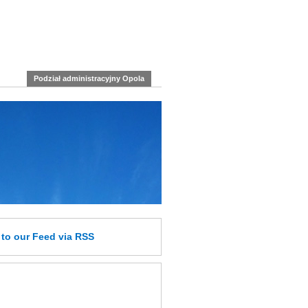
Podział administracyjny Opola
e
to our Feed
via RSS