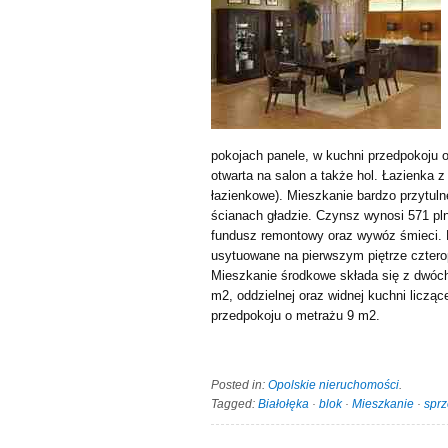
pokojach panele, w kuchni przedpokoju 
otwarta na salon a także hol. Łazienka 
łazienkowe). Mieszkanie bardzo przytuln
ścianach gładzie. Czynsz wynosi 571 pln
fundusz remontowy oraz wywóz śmieci. 
usytuowane na pierwszym piętrze cztero
Mieszkanie środkowe składa się z dwóc
m2, oddzielnej oraz widnej kuchni licząc
przedpokoju o metrażu 9 m2.
Posted in:
Opolskie nieruchomości
.
Tagged:
Białołęka
·
blok
·
Mieszkanie
·
spr