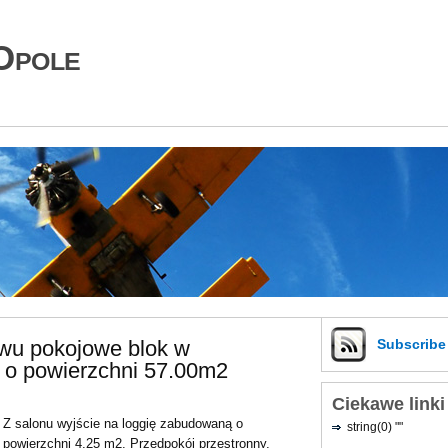
Opole
wu pokojowe blok w
Subscrib
 o powierzchni 57.00m2
Ciekawe linki
Z salonu wyjście na loggię zabudowaną o
string(0) ""
powierzchni 4,25 m2. Przedpokój przestronny,