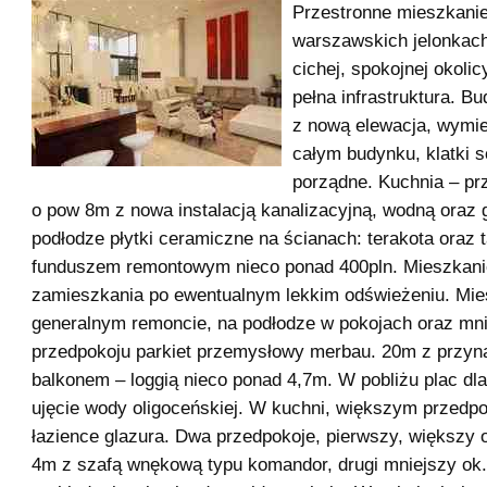
Przestronne mieszkani
warszawskich jelonkac
cichej, spokojnej okoli
pełna infrastruktura. B
z nową elewacja, wymie
całym budynku, klatki 
porządne. Kuchnia – pr
o pow 8m z nowa instalacją kanalizacyjną, wodną oraz
podłodze płytki ceramiczne na ścianach: terakota oraz 
funduszem remontowym nieco ponad 400pln. Mieszkani
zamieszkania po ewentualnym lekkim odświeżeniu. Mie
generalnym remoncie, na podłodze w pokojach oraz mn
przedpokoju parkiet przemysłowy merbau. 20m z przy
balkonem – loggią nieco ponad 4,7m. W pobliżu plac dla
ujęcie wody oligoceńskiej. W kuchni, większym przedpo
łazience glazura. Dwa przedpokoje, pierwszy, większy 
4m z szafą wnękową typu komandor, drugi mniejszy ok