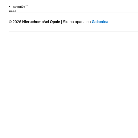
string(0) ""
aaaa
© 2026
Nieruchomości Opole
| Strona oparta na
Galactica