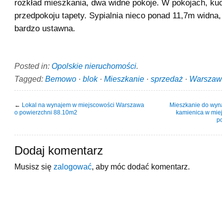
rozkład mieszkania, dwa widne pokoje. W pokojach, ku
przedpokoju tapety. Sypialnia nieco ponad 11,7m widna
bardzo ustawna.
Posted in:
Opolskie nieruchomości
.
Tagged:
Bemowo
·
blok
·
Mieszkanie
·
sprzedaż
·
Warszaw
←
Lokal na wynajem w miejscowości Warszawa
Mieszkanie do wyn
o powierzchni 88.10m2
kamienica w mie
p
Dodaj komentarz
Musisz się
zalogować
, aby móc dodać komentarz.