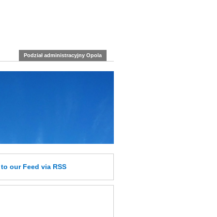
Podział administracyjny Opola
e
to our Feed
via RSS