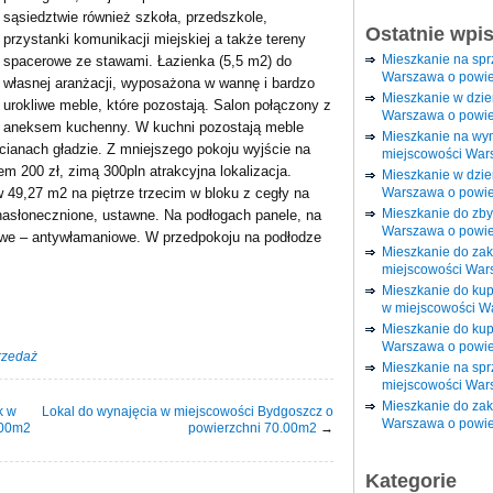
sąsiedztwie również szkoła, przedszkole,
Ostatnie wpi
przystanki komunikacji miejskiej a także tereny
Mieszkanie na sp
spacerowe ze stawami. Łazienka (5,5 m2) do
Warszawa o powie
własnej aranżacji, wyposażona w wannę i bardzo
Mieszkanie w dzi
urokliwe meble, które pozostają. Salon połączony z
Warszawa o powie
aneksem kuchenny. W kuchni pozostają meble
Mieszkanie na wy
ścianach gładzie. Z mniejszego pokoju wyjście na
miejscowości War
em 200 zł, zimą 300pln atrakcyjna lokalizacja.
Mieszkanie w dzie
Warszawa o powie
49,27 m2 na piętrze trzecim w bloku z cegły na
Mieszkanie do zby
nasłonecznione, ustawne. Na podłogach panele, na
Warszawa o powie
owe – antywłamaniowe. W przedpokoju na podłodze
Mieszkanie do za
miejscowości War
Mieszkanie do ku
w miejscowości W
Mieszkanie do kup
Warszawa o powie
rzedaż
Mieszkanie na spr
miejscowości War
Mieszkanie do zak
k w
Lokal do wynajęcia w miejscowości Bydgoszcz o
Warszawa o powie
.00m2
powierzchni 70.00m2
→
Kategorie