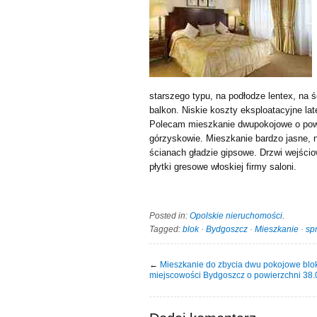
starszego typu, na podłodze lentex, na 
balkon. Niskie koszty eksploatacyjne lat
Polecam mieszkanie dwupokojowe o pow 
górzyskowie. Mieszkanie bardzo jasne, 
ścianach gładzie gipsowe. Drzwi wejści
płytki gresowe włoskiej firmy saloni.
Posted in:
Opolskie nieruchomości
.
Tagged:
blok
·
Bydgoszcz
·
Mieszkanie
·
sp
←
Mieszkanie do zbycia dwu pokojowe blo
miejscowości Bydgoszcz o powierzchni 38