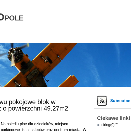
Opole
wu pokojowe blok w
Subscrib
 o powierzchni 49.27m2
Ciekawe linki
Na osiedlu plac dla dzieciaków, miejsca
string(0) ""
parkingowe, tutaj sklepów oraz centrum miasta. W