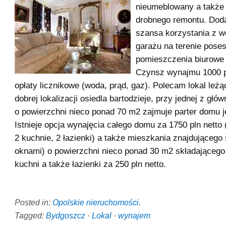
nieumeblowany a takż
drobnego remontu. Doda
szansa korzystania z w
garażu na terenie poses
pomieszczenia biurowe 
Czynsz wynajmu 1000 p
opłaty licznikowe (woda, prąd, gaz). Polecam lokal leż
dobrej lokalizacji osiedla bartodzieje, przy jednej z głów
o powierzchni nieco ponad 70 m2 zajmuje parter domu 
Istnieje opcja wynajęcia całego domu za 1750 pln netto 
2 kuchnie, 2 łazienki) a także mieszkania znajdującego 
oknami) o powierzchni nieco ponad 30 m2 składającego 
kuchni a także łazienki za 250 pln netto.
Posted in:
Opolskie nieruchomości
.
Tagged:
Bydgoszcz
·
Lokal
·
wynajem