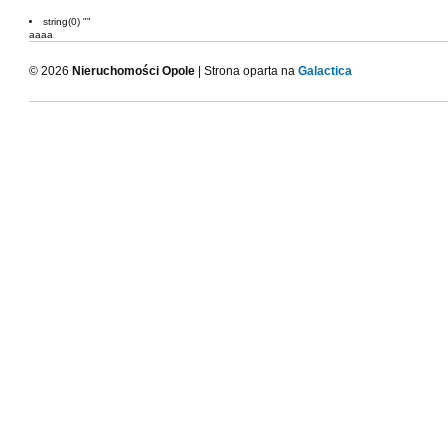
string(0) ""
aaaa
© 2026
Nieruchomości Opole
| Strona oparta na
Galactica