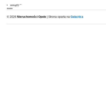
string(0) ""
aaaa
© 2026
Nieruchomości Opole
| Strona oparta na
Galactica