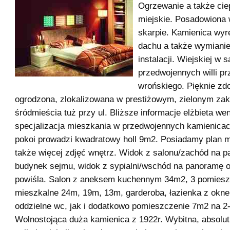
Ogrzewanie a także cie
miejskie. Posadowiona 
skarpie. Kamienica wy
dachu a także wymiani
instalacji. Wiejskiej w 
przedwojennych willi pr
wrońskiego. Pięknie zd
ogrodzona, zlokalizowana w prestiżowym, zielonym zak
śródmieścia tuż przy ul. Bliższe informacje elżbieta we
specjalizacja mieszkania w przedwojennych kamienica
pokoi prowadzi kwadratowy holl 9m2. Posiadamy plan m
także więcej zdjęć wnętrz. Widok z salonu/zachód na p
budynek sejmu, widok z sypialni/wschód na panoramę o
powiśla. Salon z aneksem kuchennym 34m2, 3 pomiesz
mieszkalne 24m, 19m, 13m, garderoba, łazienka z okn
oddzielne wc, jak i dodatkowo pomieszczenie 7m2 na 2-
Wolnostojąca duża kamienica z 1922r. Wybitna, absolut