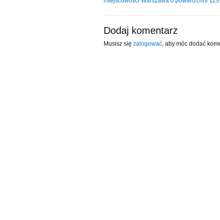
miejscowości Warszawa o powierzchni 11
Dodaj komentarz
Musisz się
zalogować
, aby móc dodać kome