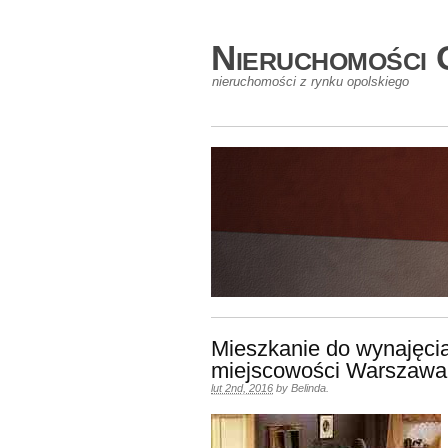
Nieruchomości 
nieruchomości z rynku opolskiego
Mieszkanie do wynajęcia
miejscowości Warszawa
lut 2nd, 2016
by
Belinda
.