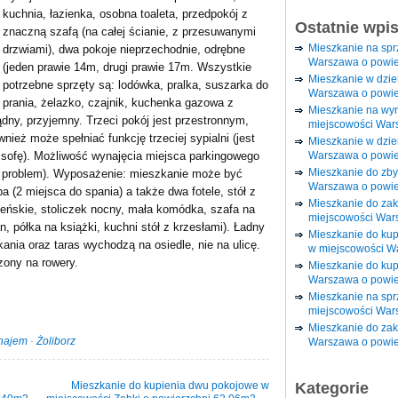
kuchnia, łazienka, osobna toaleta, przedpokój z
Ostatnie wpi
znaczną szafą (na całej ścianie, z przesuwanymi
Mieszkanie na sp
drzwiami), dwa pokoje nieprzechodnie, odrębne
Warszawa o powie
(jeden prawie 14m, drugi prawie 17m. Wszystkie
Mieszkanie w dzi
potrzebne sprzęty są: lodówka, pralka, suszarka do
Warszawa o powie
prania, żelazko, czajnik, kuchenka gazowa z
Mieszkanie na wy
ządny, przyjemny. Trzeci pokój jest przestronnym,
miejscowości War
ież może spełniać funkcję trzeciej sypialni (jest
Mieszkanie w dzie
Warszawa o powie
ofę). Możliwość wynajęcia miejsca parkingowego
Mieszkanie do zby
ie problem). Wyposażenie: mieszkanie może być
Warszawa o powie
 (2 miejsca do spania) a także dwa fotele, stół z
Mieszkanie do za
łżeńskie, stoliczek nocny, mała komódka, szafa na
miejscowości War
an, półka na książki, kuchni stół z krzesłami). Ładny
Mieszkanie do ku
ania oraz taras wychodzą na osiedle, nie na ulicę.
w miejscowości W
zony na rowery.
Mieszkanie do kup
Warszawa o powie
Mieszkanie na spr
miejscowości War
Mieszkanie do zak
najem
·
Żoliborz
Warszawa o powie
Mieszkanie do kupienia dwu pokojowe w
Kategorie