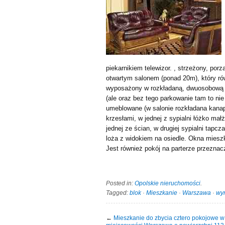
piekarnikiem telewizor. , strzeżony, por
otwartym salonem (ponad 20m), który równ
wyposażony w rozkładaną, dwuosobową s
(ale oraz bez tego parkowanie tam to n
umeblowane (w salonie rozkładana kanapa
krzesłami, w jednej z sypialni łóżko ma
jednej ze ścian, w drugiej sypialni tapcz
loża z widokiem na osiedle. Okna mieszk
Jest również pokój na parterze przeznac
Posted in:
Opolskie nieruchomości
.
Tagged:
blok
·
Mieszkanie
·
Warszawa
·
wy
←
Mieszkanie do zbycia cztero pokojowe w