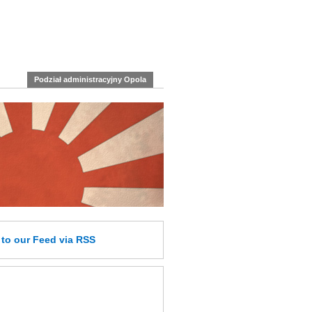
Podział administracyjny Opola
e
to our Feed
via RSS