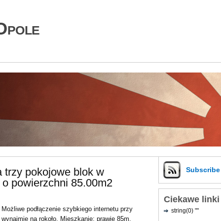
Opole
 trzy pokojowe blok w
Subscrib
 o powierzchni 85.00m2
Ciekawe linki
Możliwe podłączenie szybkiego internetu przy
string(0) ""
wynajmie na rokoło. Mieszkanie: prawie 85m,