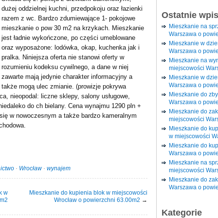
dużej oddzielnej kuchni, przedpokoju oraz łazienki
Ostatnie wpi
razem z wc. Bardzo zdumiewające 1- pokojowe
Mieszkanie na sp
mieszkanie o pow 30 m2 na krzykach. Mieszkanie
Warszawa o powie
jest ładnie wykończone, po części umeblowane
Mieszkanie w dzi
oraz wyposażone: lodówka, okap, kuchenka jak i
Warszawa o powie
pralka. Niniejsza oferta nie stanowi oferty w
Mieszkanie na wy
rozumieniu kodeksu cywilnego, a dane w niej
miejscowości War
zawarte mają jedynie charakter informacyjny a
Mieszkanie w dzie
Warszawa o powie
także mogą ulec zmianie. (prowizje pokrywa
Mieszkanie do zby
ca, nieopodal: liczne sklepy, salony usługowe,
Warszawa o powie
 niedaleko do ch bielany. Cena wynajmu 1290 pln +
Mieszkanie do za
je się w nowoczesnym a także bardzo kameralnym
miejscowości War
schodowa.
Mieszkanie do ku
w miejscowości W
Mieszkanie do kup
Warszawa o powie
Mieszkanie na spr
ictwo
·
Wrocław
·
wynajem
miejscowości War
Mieszkanie do zak
Warszawa o powie
k w
Mieszkanie do kupienia blok w miejscowości
0m2
Wrocław o powierzchni 63.00m2
→
Kategorie