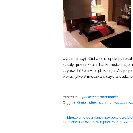
wynajmujący). Cicha oraz spokojna okoli
szkoły, przedszkola, banki, restauracje,
czynsz 179 pln + prąd, kaucja. Znajdu
bloku, tylko 8 mieszkań, czysta klatka 
Posted in:
Opolskie nieruchomości
.
Tagged:
Kłoda
·
Mieszkanie
·
nowe budown
←
Mieszkanie do zakupu trzy pokojowe blo
miejscowości Wrocław o powierzchni 44.0