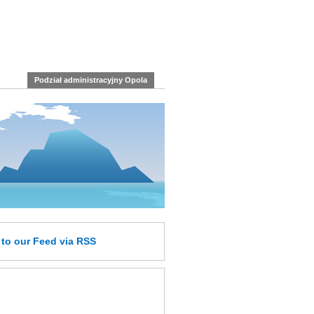
Podział administracyjny Opola
e
to our Feed
via RSS