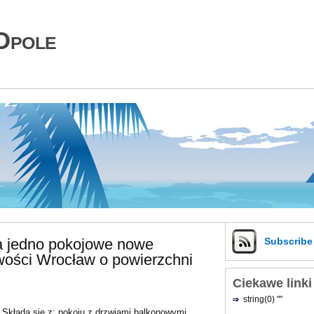
Opole
a jedno pokojowe nowe
Subscrib
ości Wrocław o powierzchni
Ciekawe linki
string(0) ""
Składa się z: pokoju z drzwiami balkonowymi,