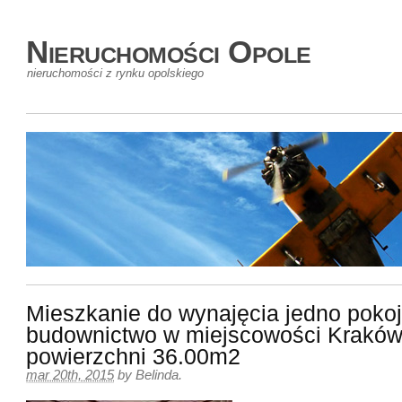
Nieruchomości Opole
nieruchomości z rynku opolskiego
Mieszkanie do wynajęcia jedno pok
budownictwo w miejscowości Kraków
powierzchni 36.00m2
mar 20th, 2015
by
Belinda
.