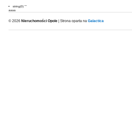
string(0) ""
aaaa
© 2026
Nieruchomości Opole
| Strona oparta na
Galactica