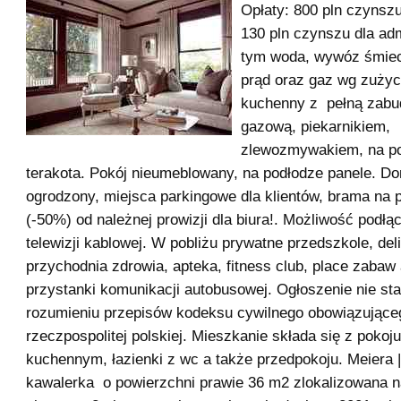
Opłaty: 800 pln czynsz
130 pln czynszu dla adm
tym woda, wywóz śmieci
prąd oraz gaz wg zużyc
kuchenny z pełną zabu
gazową, piekarnikiem,
zlewozmywakiem, na p
terakota. Pokój nieumeblowany, na podłodze panele. D
ogrodzony, miejsca parkingowe dla klientów, brama na p
(-50%) od należnej prowizji dla biura!. Możliwość podłąc
telewizji kablowej. W pobliżu prywatne przedszkole, deli
przychodnia zdrowia, apteka, fitness club, place zabaw
przystanki komunikacji autobusowej. Ogłoszenie nie sta
rozumieniu przepisów kodeksu cywilnego obowiązująceg
rzeczpospolitej polskiej. Mieszkanie składa się z poko
kuchennym, łazienki z wc a także przedpokoju. Meiera 
kawalerka o powierzchni prawie 36 m2 zlokalizowana 