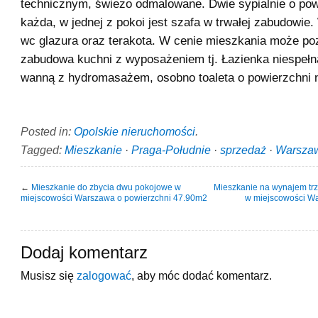
technicznym, świeżo odmalowane. Dwie sypialnie o po
każda, w jednej z pokoi jest szafa w trwałej zabudowie.
wc glazura oraz terakota. W cenie mieszkania może po
zabudowa kuchni z wyposażeniem tj. Łazienka niespeł
wanną z hydromasażem, osobno toaleta o powierzchni n
Posted in:
Opolskie nieruchomości
.
Tagged:
Mieszkanie
·
Praga-Południe
·
sprzedaż
·
Warsza
←
Mieszkanie do zbycia dwu pokojowe w
Mieszkanie na wynajem tr
miejscowości Warszawa o powierzchni 47.90m2
w miejscowości Wa
Dodaj komentarz
Musisz się
zalogować
, aby móc dodać komentarz.