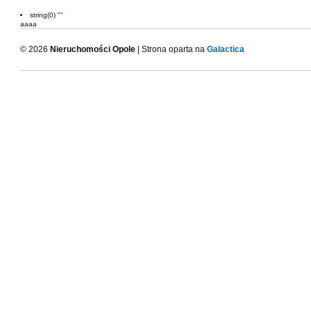
string(0) ""
aaaa
© 2026
Nieruchomości Opole
| Strona oparta na
Galactica