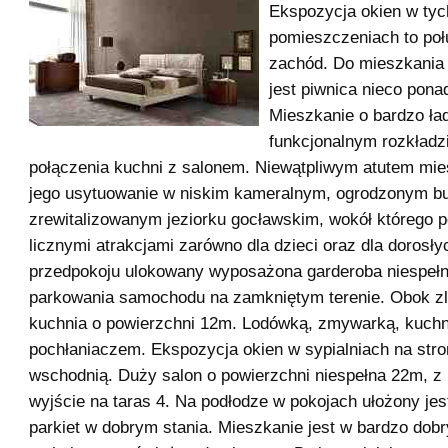
Ekspozycja okien w tyc
pomieszczeniach to poł
zachód. Do mieszkania
jest piwnica nieco pona
Mieszkanie o bardzo ła
funkcjonalnym rozkładz
połączenia kuchni z salonem. Niewątpliwym atutem mie
jego usytuowanie w niskim kameralnym, ogrodzonym bu
zrewitalizowanym jeziorku gocławskim, wokół którego p
licznymi atrakcjami zarówno dla dzieci oraz dla dorosł
przedpokoju ulokowany wyposażona garderoba niespełn
parkowania samochodu na zamkniętym terenie. Obok z
kuchnia o powierzchni 12m. Lodówką, zmywarką, kuchn
pochłaniaczem. Ekspozycja okien w sypialniach na stro
wschodnią. Duży salon o powierzchni niespełna 22m, z 
wyjście na taras 4. Na podłodze w pokojach ułożony jes
parkiet w dobrym stania. Mieszkanie jest w bardzo dob