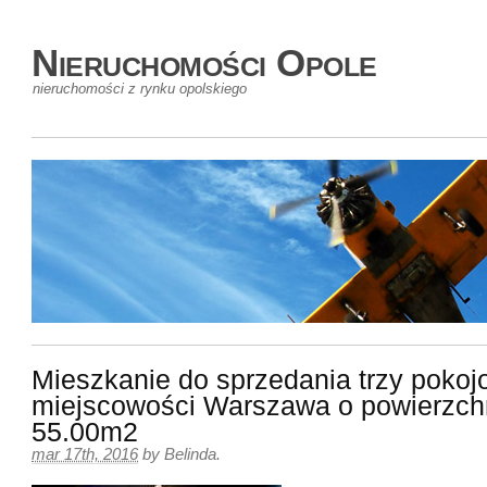
Nieruchomości Opole
nieruchomości z rynku opolskiego
Mieszkanie do sprzedania trzy poko
miejscowości Warszawa o powierzch
55.00m2
mar 17th, 2016
by
Belinda
.