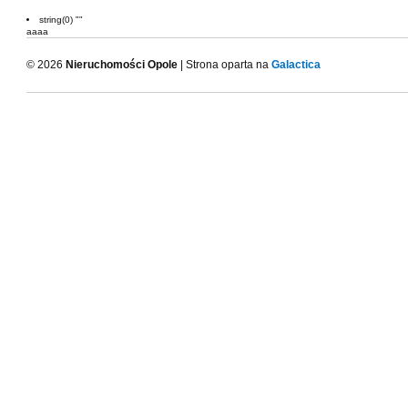
string(0) ""
aaaa
© 2026
Nieruchomości Opole
| Strona oparta na
Galactica