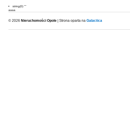
string(0) ""
aaaa
© 2026
Nieruchomości Opole
| Strona oparta na
Galactica