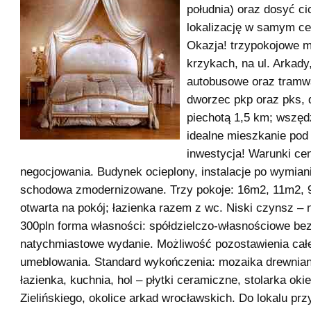
południa) oraz dosyć ci
lokalizację w samym ce
Okazja! trzypokojowe m
krzykach, na ul. Arkady,
autobusowe oraz tramw
dworzec pkp oraz pks, 
piechotą 1,5 km; wszędz
idealne mieszkanie pod
inwestycja! Warunki ce
negocjowania. Budynek ocieplony, instalacje po wymiani
schodowa zmodernizowane. Trzy pokoje: 16m2, 11m2, 
otwarta na pokój; łazienka razem z wc. Niski czynsz – 
300pln forma własności: spółdzielczo-własnościowe be
natychmiastowe wydanie. Możliwość pozostawienia cał
umeblowania. Standard wykończenia: mozaika drewnian
łazienka, kuchnia, hol – płytki ceramiczne, stolarka oki
Zielińskiego, okolice arkad wrocławskich. Do lokalu prz