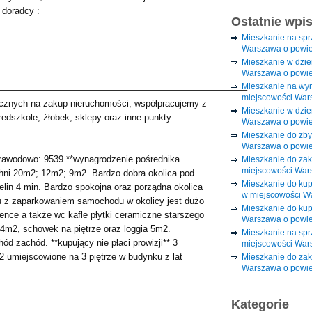
doradcy :
Ostatnie wpi
Mieszkanie na sp
Warszawa o powie
Mieszkanie w dzi
Warszawa o powie
Mieszkanie na wy
———————————————————————————–
miejscowości War
cznych na zakup nieruchomości, współpracujemy z
Mieszkanie w dzie
edszkole, żłobek, sklepy oraz inne punkty
Warszawa o powie
Mieszkanie do zby
———————————————————————————————-
Warszawa o powie
o zawodowo: 9539 **wynagrodzenie pośrednika
Mieszkanie do za
miejscowości War
hni 20m2; 12m2; 9m2. Bardzo dobra okolica pod
Mieszkanie do ku
in 4 min. Bardzo spokojna oraz porządna okolica
w miejscowości W
mu z zaparkowaniem samochodu w okolicy jest dużo
Mieszkanie do kup
ence a także wc kafle płytki ceramiczne starszego
Warszawa o powie
 4m2, schowek na piętrze oraz loggia 5m2.
Mieszkanie na spr
d zachód. **kupujący nie płaci prowizji** 3
miejscowości War
 umiejscowione na 3 piętrze w budynku z lat
Mieszkanie do zak
Warszawa o powie
Kategorie