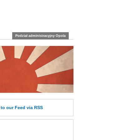
Podział administracyjny Opola
e
to our Feed
via RSS