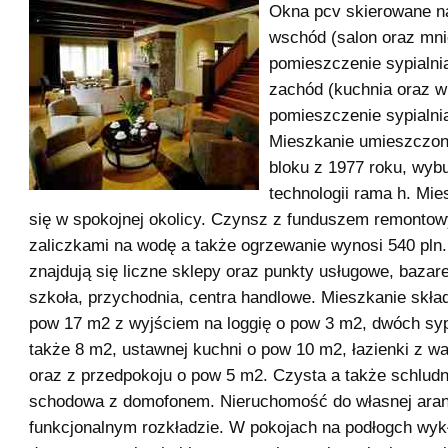
Okna pcv skierowane n
wschód (salon oraz mni
pomieszczenie sypialni
zachód (kuchnia oraz w
pomieszczenie sypialni
Mieszkanie umieszczo
bloku z 1977 roku, wy
technologii rama h. Mie
się w spokojnej okolicy. Czynsz z funduszem remonto
zaliczkami na wodę a także ogrzewanie wynosi 540 pln.
znajdują się liczne sklepy oraz punkty usługowe, bazar
szkoła, przychodnia, centra handlowe. Mieszkanie skład
pow 17 m2 z wyjściem na loggię o pow 3 m2, dwóch syp
także 8 m2, ustawnej kuchni o pow 10 m2, łazienki z 
oraz z przedpokoju o pow 5 m2. Czysta a także schludn
schodowa z domofonem. Nieruchomość do własnej aranż
funkcjonalnym rozkładzie. W pokojach na podłogch wyk