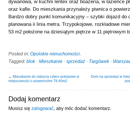
dywanowa, w kuchni lentex oraz boazeria, w łazience p
oraz kafle. Do mieszkania przynależy piwnica o powier
Bardzo dobry punkt komunikacyjny – szybki dojazd do 
planowana ii linia metra. Trzypokojowe, rozkładowe mi
53 m2 położone na dziesiątym piętrze w 11 piętrowym b
Posted in:
Opolskie nieruchomości
.
Tagged:
blok
·
Mieszkanie
·
sprzedaż
·
Targówek
·
Warsza
←
Mieszkanie do nabycia cztero pokojowe w
Dom na sprzedaż w miej
miejscowości o powierzchni 78.40m2
po
Dodaj komentarz
Musisz się
zalogować
, aby móc dodać komentarz.