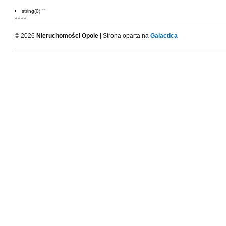
string(0) ""
aaaa
© 2026
Nieruchomości Opole
| Strona oparta na
Galactica