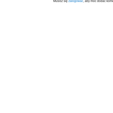
Musisz się
zalogować
, aby móc dodać kome