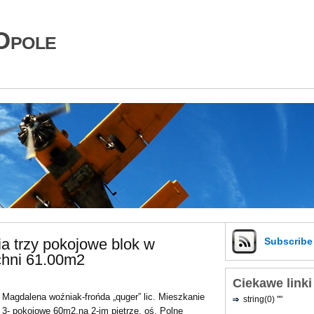
Opole
a trzy pokojowe blok w
Subscrib
chni 61.00m2
Ciekawe linki
Magdalena woźniak-frońda „quger” lic. Mieszkanie
string(0) ""
3- pokojowe 60m2,na 2-im piętrze, oś. Polne