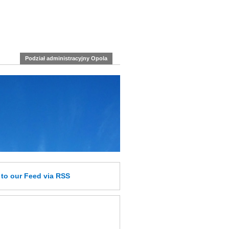
Podział administracyjny Opola
e
to our Feed
via RSS