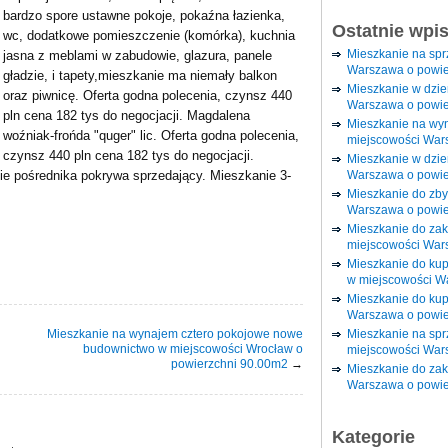
bardzo spore ustawne pokoje, pokaźna łazienka,
Ostatnie wpi
wc, dodatkowe pomieszczenie (komórka), kuchnia
Mieszkanie na sp
jasna z meblami w zabudowie, glazura, panele
Warszawa o powie
gładzie, i tapety,mieszkanie ma niemały balkon
Mieszkanie w dzi
oraz piwnicę. Oferta godna polecenia, czynsz 440
Warszawa o powie
pln cena 182 tys do negocjacji. Magdalena
Mieszkanie na wy
woźniak-frońda "quger" lic. Oferta godna polecenia,
miejscowości War
czynsz 440 pln cena 182 tys do negocjacji.
Mieszkanie w dzie
Warszawa o powie
nie pośrednika pokrywa sprzedający. Mieszkanie 3-
Mieszkanie do zby
Warszawa o powie
Mieszkanie do za
miejscowości War
Mieszkanie do ku
w miejscowości W
Mieszkanie do kup
Warszawa o powie
Mieszkanie na wynajem cztero pokojowe nowe
Mieszkanie na spr
budownictwo w miejscowości Wrocław o
miejscowości War
powierzchni 90.00m2
→
Mieszkanie do zak
Warszawa o powie
Kategorie