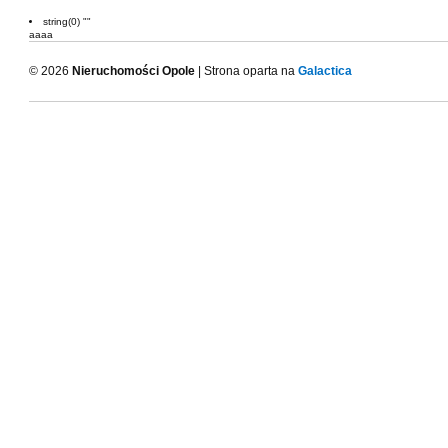
string(0) ""
aaaa
© 2026
Nieruchomości Opole
| Strona oparta na
Galactica