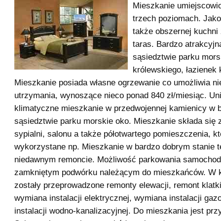
Mieszkanie umiejscowio
trzech poziomach. Jako 
także obszernej kuchni
taras. Bardzo atrakcyjn
sąsiedztwie parku morsk
królewskiego, łazienek 
Mieszkanie posiada własne ogrzewanie co umożliwia n
utrzymania, wynoszące nieco ponad 840 zł/miesiąc. Uni
klimatyczne mieszkanie w przedwojennej kamienicy w 
sąsiedztwie parku morskie oko. Mieszkanie składa się 
sypialni, salonu a także półotwartego pomieszczenia, k
wykorzystane np. Mieszkanie w bardzo dobrym stanie 
niedawnym remoncie. Możliwość parkowania samochod
zamkniętym podwórku należącym do mieszkańców. W 
zostały przeprowadzone remonty elewacji, remont klatk
wymiana instalacji elektrycznej, wymiana instalacji ga
instalacji wodno-kanalizacyjnej. Do mieszkania jest prz