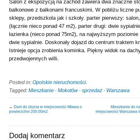
Salon z ekspozycją na zachód zawiera dwa znaczne sto
balkonowe z balkonami francuskimi. W pobliżu liczne p
sklepy, przedszkola jak i szkoły. parter pierwszy: salon
(łącznie nieco ponad 47 m2), parter drugi: dwie sypialnie
łazienka (nieco ponad 75m2), na najwyższym poziomie 
dwie sypialnie. Doskonały dojazd do centrum traktem kr
Istnieje opcja zrobienia kominka. Piękny widok na dach
przedwojennych willi.
Posted in:
Opolskie nieruchomości
.
Tagged:
Mieszkanie
·
Mokotów
·
sprzedaż
·
Warszawa
←
Dom do zbycia w miejscowości Mława o
Mieszkanie do na
powierzchni 200.00m2
miejscowości Warszawa o
Dodaj komentarz