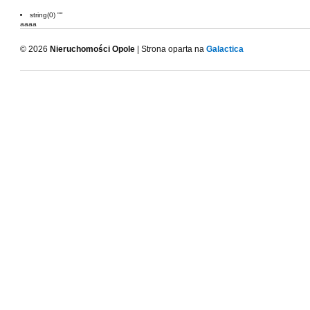
string(0) ""
aaaa
© 2026
Nieruchomości Opole
| Strona oparta na
Galactica