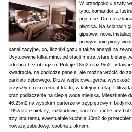
W przedpokoju szafy 
typu,,komandor,,z lustr
pojemne. Do mieszkani
piwnica. Na ścianach g
gipsowa, nowa instalacj
po wymianie piony wod
kanalizacyjne, co, liczniki gazu a także energii na zewn
Usytuowane kilka minut od stacji metra,,stare bielany,,
odrębna bez obciążeń. Pokoje 18m2 oraz 9m2, ustawne
kwadracie, na podłodze panele, ale można wrócić do 
parkietu dębowego. Drzwi wejściowe,,gerda,,wysokość 
przyszłym roku remont klatki, w kolejnym etapie likwid
oraz podłączenie na ciepłą wodę miejską. Mieszkanie 
46,23m2 na wysokim parterze w trzypiętrowym budynku
1952/stare bielany, rozkładowe, narożne, ciche bez bal
trzy lata temu, ewentualnie kuchnia 10m2 do przerobieni
nowszą zabudowę, osobna z oknem.