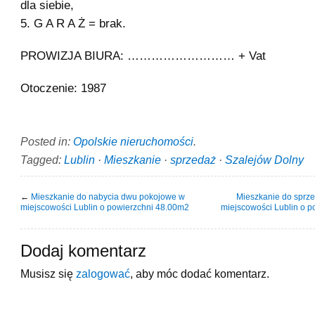
dla siebie,
5. G A R A Ż = brak.
PROWIZJA BIURA: ……………………… + Vat
Otoczenie: 1987
Posted in:
Opolskie nieruchomości
.
Tagged:
Lublin
·
Mieszkanie
·
sprzedaż
·
Szalejów Dolny
←
Mieszkanie do nabycia dwu pokojowe w
Mieszkanie do sprze
miejscowości Lublin o powierzchni 48.00m2
miejscowości Lublin o 
Dodaj komentarz
Musisz się
zalogować
, aby móc dodać komentarz.