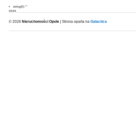
string(0) ""
aaaa
© 2026
Nieruchomości Opole
| Strona oparta na
Galactica