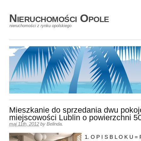
Nieruchomości Opole
nieruchomości z rynku opolskiego
Mieszkanie do sprzedania dwu poko
miejscowości Lublin o powierzchni 
maj 11th, 2012
by
Belinda
.
1. O P I S B L O K U