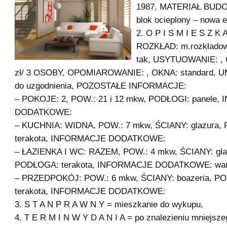
1987, MATERIAŁ BUDO
blok ocieplony – nowa 
2. O P I S M I E S Z K A
ROZKŁAD: m.rozkłado
tak, USYTUOWANIE: ,
zł/ 3 OSOBY, OPOMIAROWANIE: , OKNA: standard,
do uzgodnienia, POZOSTAŁE INFORMACJE:
– POKOJE: 2, POW.: 21 i 12 mkw, PODŁOGI: panele
DODATKOWE:
– KUCHNIA: WIDNA, POW.: 7 mkw, ŚCIANY: glazura
terakota, INFORMACJE DODATKOWE:
– ŁAZIENKA I WC: RAZEM, POW.: 4 mkw, ŚCIANY: gla
PODŁOGA: terakota, INFORMACJE DODATKOWE: wa
– PRZEDPOKÓJ: POW.: 6 mkw, ŚCIANY: boazeria, P
terakota, INFORMACJE DODATKOWE:
3. S T A N P R A W N Y = mieszkanie do wykupu,
4. T E R M I N W Y D A N I A = po znalezieniu mniejsz