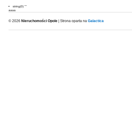
string(0) ""
aaaa
© 2026
Nieruchomości Opole
| Strona oparta na
Galactica