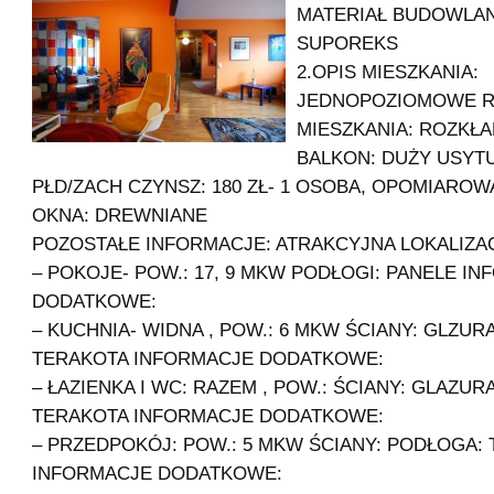
MATERIAŁ BUDOWLAN
SUPOREKS
2.OPIS MIESZKANIA:
JEDNOPOZIOMOWE R
MIESZKANIA: ROZKŁ
BALKON: DUŻY USYT
PŁD/ZACH CZYNSZ: 180 ZŁ- 1 OSOBA, OPOMIAROWA
OKNA: DREWNIANE
POZOSTAŁE INFORMACJE: ATRAKCYJNA LOKALIZA
– POKOJE- POW.: 17, 9 MKW PODŁOGI: PANELE I
DODATKOWE:
– KUCHNIA- WIDNA , POW.: 6 MKW ŚCIANY: GLZUR
TERAKOTA INFORMACJE DODATKOWE:
– ŁAZIENKA I WC: RAZEM , POW.: ŚCIANY: GLAZU
TERAKOTA INFORMACJE DODATKOWE:
– PRZEDPOKÓJ: POW.: 5 MKW ŚCIANY: PODŁOGA:
INFORMACJE DODATKOWE: