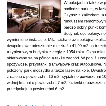
W pokojach a także w p
podłodze parkiet, w łaz
Czynsz z zaliczkami a 
funduszem remontowym-
bardzo dobry punkt kom
Budynek docieplony, no
wymienione instalacje. Miła, cicha oraz spokojna okolic
dwupokojowe mieszkanie o metrażu 41,90 m2 na trzeci
trzypiętrowym budynku z cegły z 1954 roku. Okna mies
skierowane są na północ a także zachód. W pobliżu zna
spożywcze, przystanki tramwajowe oraz autobusowe. N
położony park moczydło a także lasek na kole. Dwustro
z salonu o powierzchni 16 m2, sypialni o powierzchni 10
widnej kuchni o powierzchni 7 m2, łazienki o powierzch
przedpokoju o powierzchni 6 m2.