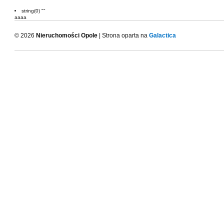
string(0) ""
aaaa
© 2026
Nieruchomości Opole
| Strona oparta na
Galactica