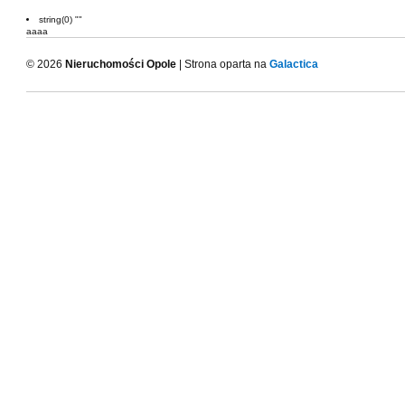
string(0) ""
aaaa
© 2026
Nieruchomości Opole
| Strona oparta na
Galactica