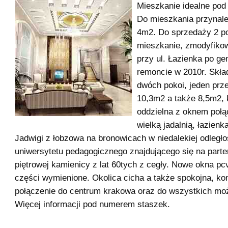
Mieszkanie idealne pod 
Do mieszkania przynale
4m2. Do sprzedaży 2 p
mieszkanie, zmodyfiko
przy ul. Łazienka po g
remoncie w 2010r. Skła
dwóch pokoi, jeden prz
10,3m2 a także 8,5m2, 
oddzielna z oknem połą
wielką jadalnią, łazien
Jadwigi z łobzowa na bronowicach w niedalekiej odległo
uniwersytetu pedagogicznego znajdującego się na parte
piętrowej kamienicy z lat 60tych z cegły. Nowe okna pcv
części wymienione. Okolica cicha a także spokojna, k
połączenie do centrum krakowa oraz do wszystkich moż
Więcej informacji pod numerem staszek.