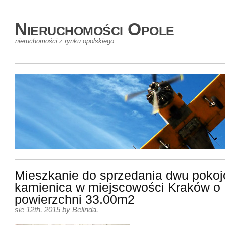
Nieruchomości Opole
nieruchomości z rynku opolskiego
Mieszkanie do sprzedania dwu poko
kamienica w miejscowości Kraków o
powierzchni 33.00m2
sie 12th, 2015
by
Belinda
.