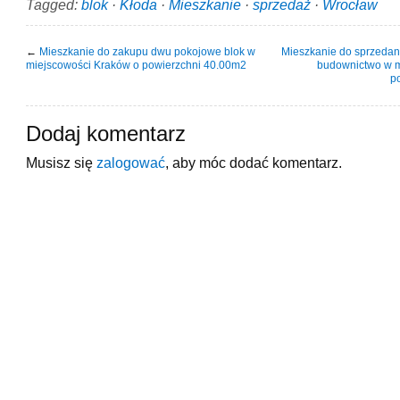
Tagged:
blok
·
Kłoda
·
Mieszkanie
·
sprzedaż
·
Wrocław
←
Mieszkanie do zakupu dwu pokojowe blok w
Mieszkanie do sprzedan
miejscowości Kraków o powierzchni 40.00m2
budownictwo w m
p
Dodaj komentarz
Musisz się
zalogować
, aby móc dodać komentarz.