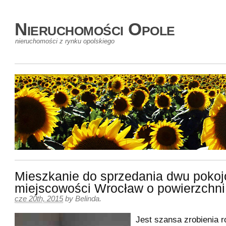
Nieruchomości Opole
nieruchomości z rynku opolskiego
Mieszkanie do sprzedania dwu pokoj
miejscowości Wrocław o powierzchn
cze 20th, 2015
by
Belinda
.
Jest szansa zrobienia r