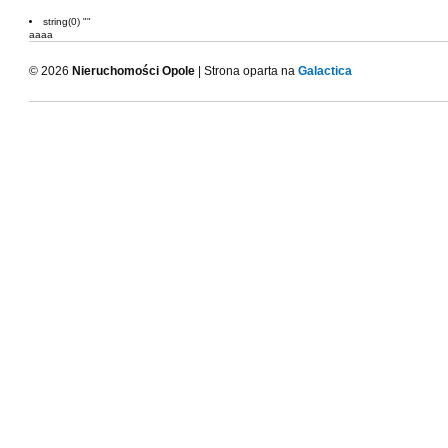
string(0) ""
aaaa
© 2026
Nieruchomości Opole
| Strona oparta na
Galactica