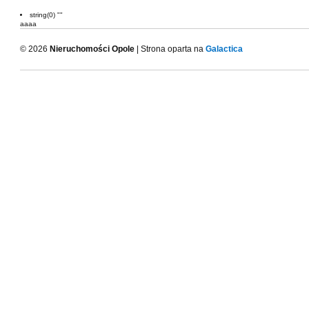
string(0) ""
aaaa
© 2026
Nieruchomości Opole
| Strona oparta na
Galactica