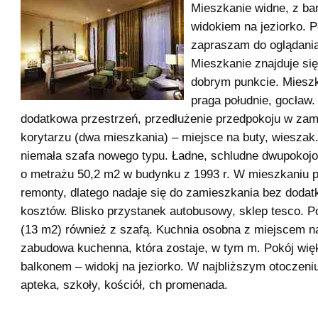
Mieszkanie widne, z ba
widokiem na jeziorko. 
zapraszam do oglądania
Mieszkanie znajduje si
dobrym punkcie. Mieszk
praga południe, gocław
dodatkowa przestrzeń, przedłużenie przedpokoju w za
korytarzu (dwa mieszkania) – miejsce na buty, wieszak
niemała szafa nowego typu. Ładne, schludne dwupokoj
o metrażu 50,2 m2 w budynku z 1993 r. W mieszkaniu 
remonty, dlatego nadaje się do zamieszkania bez doda
kosztów. Blisko przystanek autobusowy, sklep tesco. P
(13 m2) również z szafą. Kuchnia osobna z miejscem na
zabudowa kuchenna, która zostaje, w tym m. Pokój wię
balkonem – widokj na jeziorko. W najbliższym otoczeniu
apteka, szkoły, kościół, ch promenada.