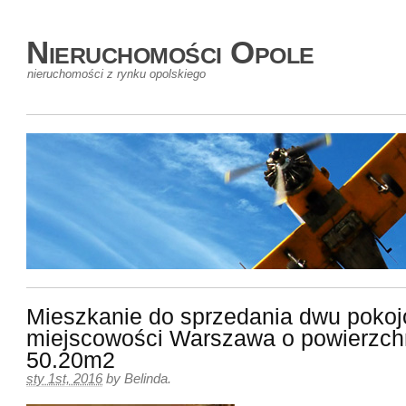
Nieruchomości Opole
nieruchomości z rynku opolskiego
Mieszkanie do sprzedania dwu pokoj
miejscowości Warszawa o powierzch
50.20m2
sty 1st, 2016
by
Belinda
.